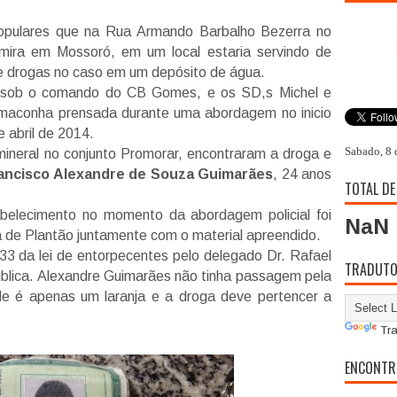
opulares que na Rua Armando Barbalho Bezerra no
mira em Mossoró, em um local estaria servindo de
de drogas no caso em um depósito de água.
237 sob o comando do CB Gomes, e os SD,s Michel e
maconha prensada durante uma abordagem no inicio
 abril de 2014.
Sabado, 8 
neral no conjunto Promorar, encontraram a droga e
ancisco Alexandre de Souza Guimarães
, 24 anos
TOTAL DE
belecimento no momento da abordagem policial foi
NaN
 de Plantão juntamente com o material apreendido.
33 da lei de entorpecentes pelo delegado Dr. Rafael
TRADUT
blica. Alexandre Guimarães não tinha passagem pela
 ele é apenas um laranja e a droga deve pertencer a
Tra
ENCONTR