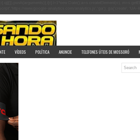
[r].q=i[r].q||[]).push(arguments)},i[r].l=1*new Date();a=s.createElement(o), m=s
pt','https://www.google-analytics.com/analytics.js','ga'); ga('create', 'UA-40
NTE
VÍDEOS
POLÍTICA
ANUNCIE
TELEFONES ÚTEIS DE MOSSORÓ