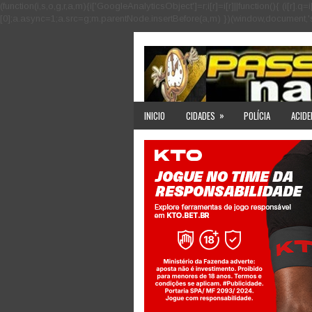
(function(i,s,o,g,r,a,m){i['GoogleAnalyticsObject']=r;i[r]=i[r]||function(){ (i
[0];a.async=1;a.src=g;m.parentNode.insertBefore(a,m) })(window,document,'scri
»
INICIO
CIDADES
POLÍCIA
ACIDE