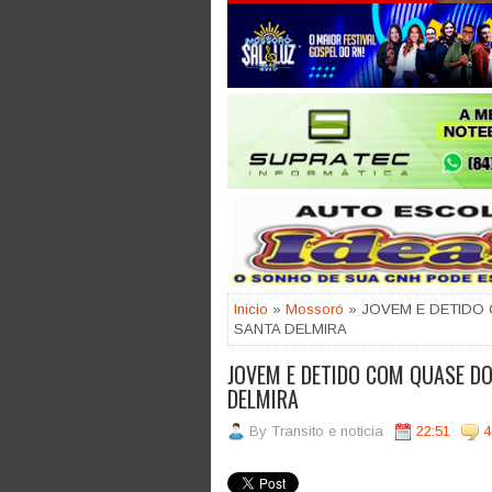
Jogue com responsabilidade. 18
Inicio
»
Mossoró
» JOVEM E DETIDO
SANTA DELMIRA
JOVEM E DETIDO COM QUASE D
DELMIRA
By
Transito e noticia
22:51
4