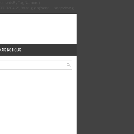
.getElementsByTagName(o)
913284-2', 'auto'); ga('send', 'pageview');
MAIS NOTICIAS