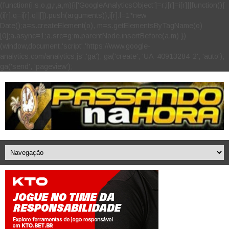
(function(i,s,o,g,r,a,m){i['GoogleAnalyticsObject']=r;i[r]=i[r]||function(){
(i[r].q=i[r].q||[]).push(arguments)},i[r].l=1*new
Date();a=s.createElement(o), m=s.getElementsByTagName(o)
[0];a.async=1;a.src=g;m.parentNode.insertBefore(a,m) })
(window,document,'script','https://www.google-
analytics.com/analytics.js','ga'); ga('create', 'UA-40913284-2', 'auto');
ga('send', 'pageview');