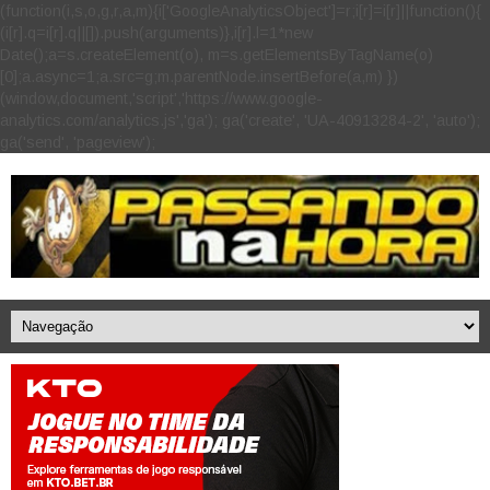
(function(i,s,o,g,r,a,m){i['GoogleAnalyticsObject']=r;i[r]=i[r]||function(){
(i[r].q=i[r].q||[]).push(arguments)},i[r].l=1*new
Date();a=s.createElement(o), m=s.getElementsByTagName(o)
[0];a.async=1;a.src=g;m.parentNode.insertBefore(a,m) })
(window,document,'script','https://www.google-
analytics.com/analytics.js','ga'); ga('create', 'UA-40913284-2', 'auto');
ga('send', 'pageview');