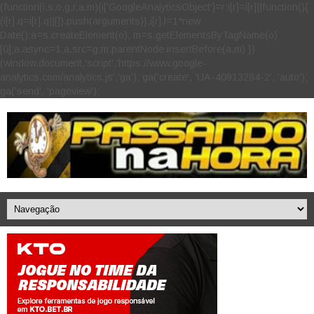
(function(i,s,o,g,r,a,m){i['GoogleAnalyticsObject']=r;i[r]=i[r]||function(){
(i[r].q=i[r].q||[]).push(arguments)},i[r].l=1*new
Date();a=s.createElement(o), m=s.getElementsByTagName(o)
[0];a.async=1;a.src=g;m.parentNode.insertBefore(a,m) })
(window,document,'script','https://www.google-
analytics.com/analytics.js','ga'); ga('create', 'UA-40913284-2', 'auto');
ga('send', 'pageview');