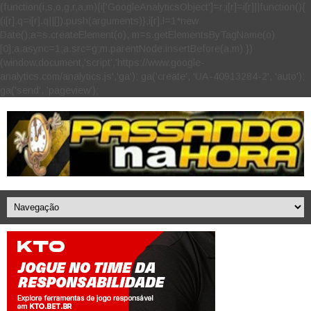
(function(i,s,o,g,r,a,m){i['GoogleAnalyticsObject']=r;i[r]=i[r]||function(){
(i[r].q=i[r].q||[]).push(arguments)},i[r].l=1*new
Date();a=s.createElement(o), m=s.getElementsByTagName(o)
[0];a.async=1;a.src=g;m.parentNode.insertBefore(a,m) })
(window,document,'script','https://www.google-
analytics.com/analytics.js','ga'); ga('create', 'UA-40913284-2', 'auto');
ga('send', 'pageview');