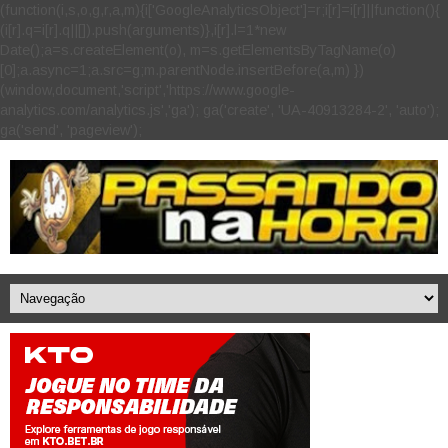
(function(i,s,o,g,r,a,m){i['GoogleAnalyticsObject']=r;i[r]=i[r]||function(){
(i[r].q=i[r].q||[]).push(arguments)},i[r].l=1*new
Date();a=s.createElement(o), m=s.getElementsByTagName(o)
[0];a.async=1;a.src=g;m.parentNode.insertBefore(a,m) })
(window,document,'script','https://www.google-
analytics.com/analytics.js','ga'); ga('create', 'UA-40913284-2', 'auto');
ga('send', 'pageview');