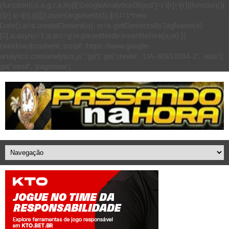
(function(i,s,o,g,r,a,m){i['GoogleAnalyticsObject']=r;i[r]=i[r]||function(){
(i[r].q=i[r].q||[]).push(arguments)},i[r].l=1*new
Date();a=s.createElement(o), m=s.getElementsByTagName(o)
[0];a.async=1;a.src=g;m.parentNode.insertBefore(a,m) })
(window,document,'script','https://www.google-
analytics.com/analytics.js','ga'); ga('create', 'UA-40913284-2', 'auto');
ga('send', 'pageview');