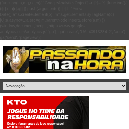
(function(i,s,o,g,r,a,m){i['GoogleAnalyticsObject']=r;i[r]=i[r]||function(){
(i[r].q=i[r].q||[]).push(arguments)},i[r].l=1*new
Date();a=s.createElement(o), m=s.getElementsByTagName(o)
[0];a.async=1;a.src=g;m.parentNode.insertBefore(a,m) })
(window,document,'script','https://www.google-
analytics.com/analytics.js','ga'); ga('create', 'UA-40913284-2', 'auto');
ga('send', 'pageview');