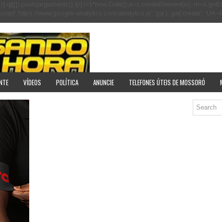
[r].q=i[r].q||[]).push(arguments)},i[r].l=1*new Date();a=s.createElement(o), m=s
pt','https://www.google-analytics.com/analytics.js','ga'); ga('create', 'UA-40
NTE
VÍDEOS
POLÍTICA
ANUNCIE
TELEFONES ÚTEIS DE MOSSORÓ