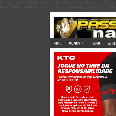
(function(i,s,o,g,r,a,m){i['GoogleAnalyticsObject']=r;i[r]=i[r]||function(){ (i
[0];a.async=1;a.src=g;m.parentNode.insertBefore(a,m) })(window,document,'scri
»
INICIO
CIDADES
POLÍCIA
ACIDE