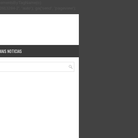
.getElementsByTagName(o)
913284-2', 'auto'); ga('send', 'pageview');
MAIS NOTICIAS