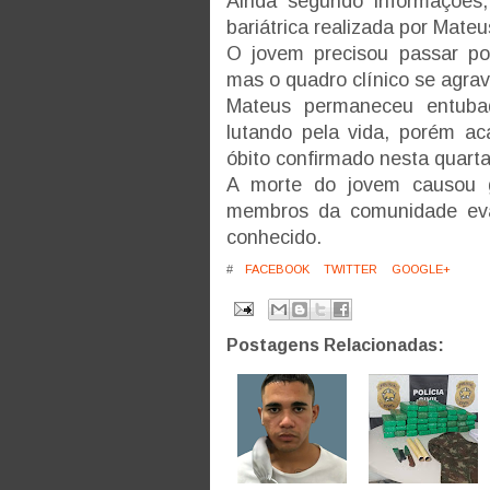
Ainda segundo informações,
bariátrica realizada por Mateu
O jovem precisou passar po
mas o quadro clínico se agrav
Mateus permaneceu entubad
lutando pela vida, porém ac
óbito confirmado nesta quarta-
A morte do jovem causou g
membros da comunidade eva
conhecido.
#
FACEBOOK
TWITTER
GOOGLE+
Postagens Relacionadas: