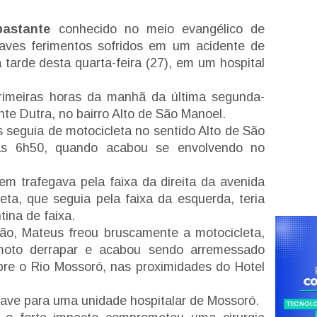
astante
conhecido no meio evangélico de
raves ferimentos sofridos em um acidente de
a tarde desta quarta-feira (27), em um hospital
rimeiras horas da manhã da última segunda-
ente Dutra, no bairro Alto de São Manoel.
seguia de motocicleta no sentido Alto de São
das 6h50, quando acabou se envolvendo no
em trafegava pela faixa da direita da avenida
ta, que seguia pela faixa da esquerda, teria
ina de faixa.
isão, Mateus freou bruscamente a motocicleta,
moto derrapar e acabou sendo arremessado
bre o Rio Mossoró, nas proximidades do Hotel
grave para uma unidade hospitalar de Mossoró.