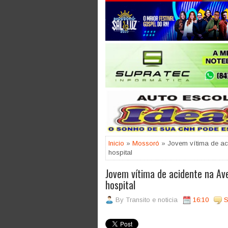
Jogue com responsabilidade. 18
Inicio
»
Mossoró
» Jovem vítima de ac
hospital
Jovem vítima de acidente na A
hospital
By
Transito e noticia
16:10
S