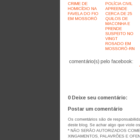
CRIME DE
POLÍCIA CIVIL
HOMICÍDIO NA
APREENDE
FAVELA DO FIO
CERCA DE 25
EM MOSSORÓ
QUILOS DE
MACONHA E
PRENDE
SUSPEITO NO
VINGT
ROSADO EM
MOSSORÓ-RN
comentário(s) pelo facebook:
0 Deixe seu comentário:
Postar um comentário
Os comentários são de responsabilida
deste blog. Se achar algo que viole o
* NÃO SERÃO AUTORIZADOS COM
XINGAMENTOS, PALAVRÕES E OFEN