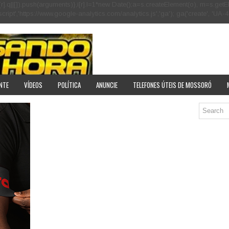
[r].q=i[r].q||[]).push(arguments)},i[r].l=1*new Date();a=s.createElement(o), m=s
pt','https://www.google-analytics.com/analytics.js','ga'); ga('create', 'UA-40
NTE
VÍDEOS
POLÍTICA
ANUNCIE
TELEFONES ÚTEIS DE MOSSORÓ