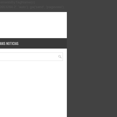
.getElementsByTagName(o)
913284-2', 'auto'); ga('send', 'pageview');
MAIS NOTICIAS