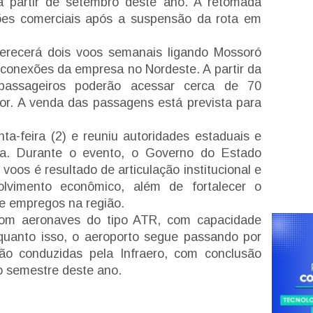
 partir de setembro deste ano. A retomada
ões comerciais após a suspensão da rota em
ferecerá dois voos semanais ligando Mossoró
e conexões da empresa no Nordeste. A partir da
passageiros poderão acessar cerca de 70
rior. A venda das passagens está prevista para
nta-feira (2) e reuniu autoridades estaduais e
ia. Durante o evento, o Governo do Estado
oos é resultado de articulação institucional e
olvimento econômico, além de fortalecer o
de empregos na região.
com aeronaves do tipo ATR, com capacidade
quanto isso, o aeroporto segue passando por
ão conduzidas pela Infraero, com conclusão
ro semestre deste ano.