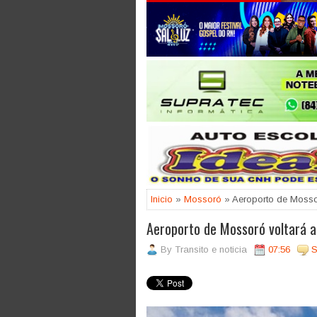
Jogue com responsabilidade. 18
Inicio
»
Mossoró
» Aeroporto de Mosso
Aeroporto de Mossoró voltará 
By
Transito e noticia
07:56
S