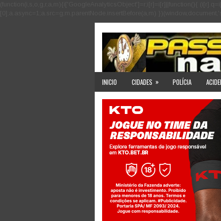
(function(i,s,o,g,r,a,m){i['GoogleAnalyticsObject']=r;i[r]=i[r]||function(){ (i
[0];a.async=1;a.src=g;m.parentNode.insertBefore(a,m) })(window,document,'scri
»
INICIO
CIDADES
POLÍCIA
ACIDE