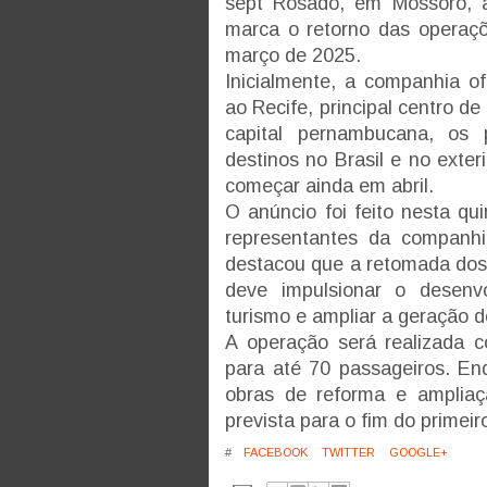
sept Rosado, em Mossoró, a
marca o retorno das operaç
março de 2025.
Inicialmente, a companhia o
ao Recife, principal centro d
capital pernambucana, os 
destinos no Brasil e no exte
começar ainda em abril.
O anúncio foi feito nesta qui
representantes da companh
destacou que a retomada dos v
deve impulsionar o desenv
turismo e ampliar a geração 
A operação será realizada 
para até 70 passageiros. En
obras de reforma e ampliaç
prevista para o fim do primei
#
FACEBOOK
TWITTER
GOOGLE+