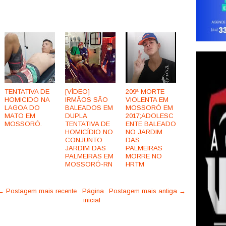
TENTATIVA DE
[VÍDEO]
209ª MORTE
HOMICIDO NA
IRMÃOS SÃO
VIOLENTA EM
LAGOA DO
BALEADOS EM
MOSSORÓ EM
MATO EM
DUPLA
2017;ADOLESC
MOSSORÓ.
TENTATIVA DE
ENTE BALEADO
HOMICÍDIO NO
NO JARDIM
CONJUNTO
DAS
JARDIM DAS
PALMEIRAS
PALMEIRAS EM
MORRE NO
MOSSORÓ-RN
HRTM
← Postagem mais recente
Página
Postagem mais antiga →
inicial