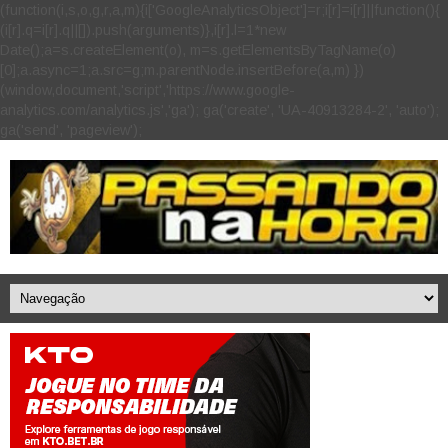
(function(i,s,o,g,r,a,m){i['GoogleAnalyticsObject']=r;i[r]=i[r]||function(){
(i[r].q=i[r].q||[]).push(arguments)},i[r].l=1*new
Date();a=s.createElement(o), m=s.getElementsByTagName(o)
[0];a.async=1;a.src=g;m.parentNode.insertBefore(a,m) })
(window,document,'script','https://www.google-
analytics.com/analytics.js','ga'); ga('create', 'UA-40913284-2', 'auto');
ga('send', 'pageview');