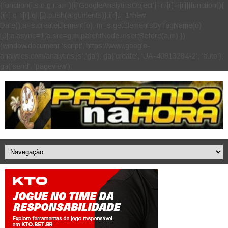
(function(i,s,o,g,r,a,m){i['GoogleAnalyticsObject']=r;i[r]=i[r]||function(){
(i[r].q=i[r].q||[]).push(arguments)},i[r].l=1*new
Date();a=s.createElement(o), m=s.getElementsByTagName(o)
[0];a.async=1;a.src=g;m.parentNode.insertBefore(a,m) })
(window,document,'script','https://www.google-
analytics.com/analytics.js','ga'); ga('create', 'UA-40913284-2', 'auto');
ga('send', 'pageview');