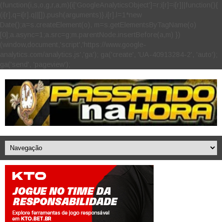
(function(i,s,o,g,r,a,m){i['GoogleAnalyticsObject']=r;i[r]=i[r]||function(){
(i[r].q=i[r].q||[]).push(arguments)},i[r].l=1*new
Date();a=s.createElement(o), m=s.getElementsByTagName(o)
[0];a.async=1;a.src=g;m.parentNode.insertBefore(a,m) })
(window,document,'script','https://www.google-
analytics.com/analytics.js','ga'); ga('create', 'UA-40913284-2', 'auto');
ga('send', 'pageview');