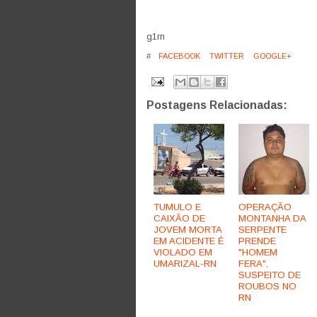
g1rn
#
FACEBOOK
TWITTER
GOOGLE+
Postagens Relacionadas:
TUMULO E
OPERAÇÃO
CAIXÃO DE
MONTANHA DA
JOVEM MORTA
SERPENTE
EM ACIDENTE É
PRENDE
VIOLADO EM
"HOMEM
UMARIZAL-RN
FERA",
SUSPEITO DE
ROUBOS NO
RN