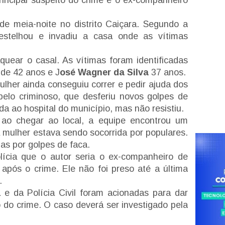
de meia-noite no distrito Caiçara. Segundo a
destelhou e invadiu a casa onde as vítimas
uear o casal. As vítimas foram identificadas
 de 42 anos e J
osé Wagner da Silva
37 anos.
mulher ainda conseguiu correr e pedir ajuda dos
pelo criminoso, que desferiu novos golpes de
da ao hospital do município, mas não resistiu.
 ao chegar ao local, a equipe encontrou um
mulher estava sendo socorrida por populares.
das por golpes de faca.
ícia que o autor seria o ex-companheiro de
o após o crime. Ele não foi preso até a última
.
a e da Polícia Civil foram acionadas para dar
ão do crime. O caso deverá ser investigado pela