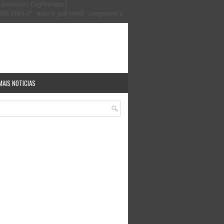
.getElementsByTagName(o)
913284-2', 'auto'); ga('send', 'pageview');
MAIS NOTICIAS