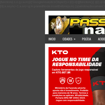
(function(i,s,o,g,r,a,m){i['GoogleAnalyticsObject']=r;i[r]=i[r]||function(){ (i
[0];a.async=1;a.src=g;m.parentNode.insertBefore(a,m) })(window,document,'scri
»
INICIO
CIDADES
POLÍCIA
ACIDE