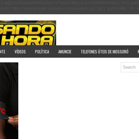
[r].q=i[r].q||[]).push(arguments)},i[r].l=1*new Date();a=s.createElement(o), m=s
pt','https://www.google-analytics.com/analytics.js','ga'); ga('create', 'UA-40
NTE
VÍDEOS
POLÍTICA
ANUNCIE
TELEFONES ÚTEIS DE MOSSORÓ