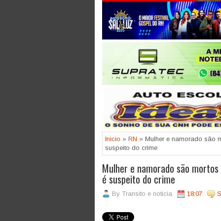
Jogue com responsabilidade. 18
Inicio
»
RN
» Mulher e namorado são mo
suspeito do crime
Mulher e namorado são mortos a
é suspeito do crime
By
Transito e noticia
18:07
S