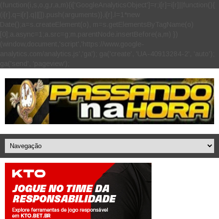
(function(i,s,o,g,r,a,m){i['GoogleAnalyticsObject']=r;i[r]=i[r]||function(){
(i[r].q=i[r].q||[]).push(arguments)},i[r].l=1*new
Date();a=s.createElement(o), m=s.getElementsByTagName(o)
[0];a.async=1;a.src=g;m.parentNode.insertBefore(a,m) })
(window,document,'script','https://www.google-
analytics.com/analytics.js','ga'); ga('create', 'UA-40913284-2', 'auto');
ga('send', 'pageview');