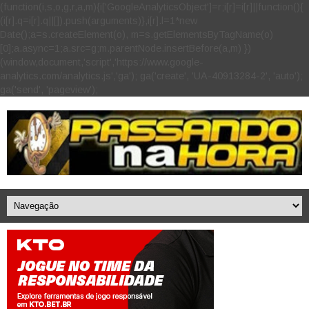
(function(i,s,o,g,r,a,m){i['GoogleAnalyticsObject']=r;i[r]=i[r]||function(){
(i[r].q=i[r].q||[]).push(arguments)},i[r].l=1*new
Date();a=s.createElement(o), m=s.getElementsByTagName(o)
[0];a.async=1;a.src=g;m.parentNode.insertBefore(a,m) })
(window,document,'script','https://www.google-
analytics.com/analytics.js','ga'); ga('create', 'UA-40913284-2', 'auto');
ga('send', 'pageview');