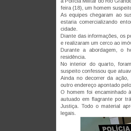
a Polícia Militar do Rio Gran
feira (18), um homem suspeito
As equipes chegaram ao sus
estaria comercializando ent
cidade.
Diante das informações, os p
e realizaram um cerco ao imóv
Durante a abordagem, o ho
residência.
No interior do quarto, fora
suspeito confessou que atuava
Ainda no decorrer da ação, 
outro endereço apontado pelo
O homem foi encaminhado à 4
autuado em flagrante por tr
Justiça. Todo o material ap
legais.