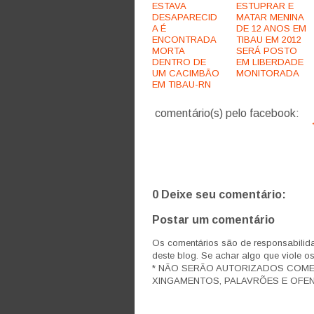
ESTAVA
ESTUPRAR E
DESAPARECID
MATAR MENINA
A É
DE 12 ANOS EM
ENCONTRADA
TIBAU EM 2012
MORTA
SERÁ POSTO
DENTRO DE
EM LIBERDADE
UM CACIMBÃO
MONITORADA
EM TIBAU-RN
comentário(s) pelo facebook:
0 Deixe seu comentário:
Postar um comentário
Os comentários são de responsabilida
deste blog. Se achar algo que viole o
* NÃO SERÃO AUTORIZADOS COM
XINGAMENTOS, PALAVRÕES E OFEN