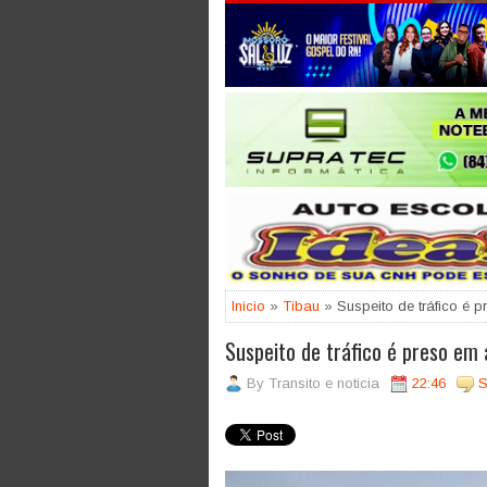
Jogue com responsabilidade. 18
Inicio
»
Tibau
» Suspeito de tráfico é 
Suspeito de tráfico é preso em 
By
Transito e noticia
22:46
S