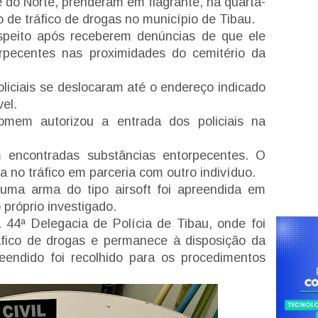
de do Norte, prenderam em flagrante, na quarta-
 de tráfico de drogas no município de Tibau.
peito após receberem denúncias de que ele
orpecentes nas proximidades do cemitério da
oliciais se deslocaram até o endereço indicado
el.
mem autorizou a entrada dos policiais na
m encontradas substâncias entorpecentes. O
 no tráfico em parceria com outro indivíduo.
uma arma do tipo airsoft foi apreendida em
 próprio investigado.
4ª Delegacia de Polícia de Tibau, onde foi
áfico de drogas e permanece à disposição da
reendido foi recolhido para os procedimentos