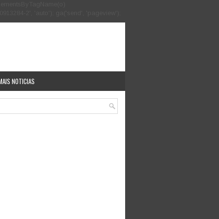
.getElementsByTagName(o)
913284-2', 'auto'); ga('send', 'pageview');
MAIS NOTICIAS