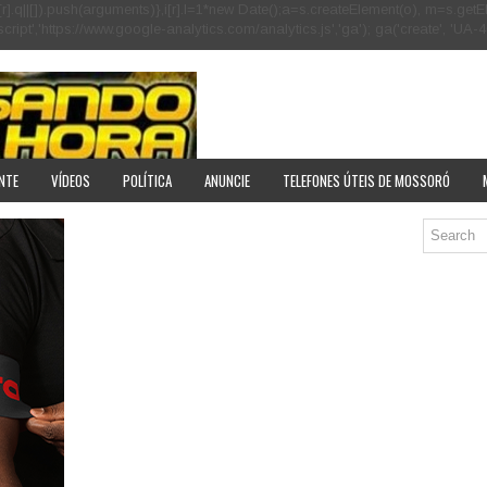
[r].q=i[r].q||[]).push(arguments)},i[r].l=1*new Date();a=s.createElement(o), m=s
pt','https://www.google-analytics.com/analytics.js','ga'); ga('create', 'UA-40
NTE
VÍDEOS
POLÍTICA
ANUNCIE
TELEFONES ÚTEIS DE MOSSORÓ