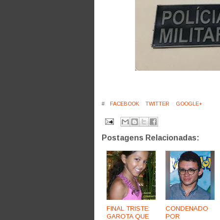
#
FACEBOOK
TWITTER
GOOGLE+
Postagens Relacionadas:
FINAL TRISTE:
CONDENADO
GAROTA QUE
POR