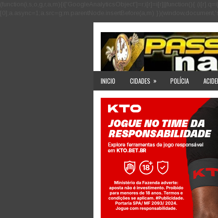
(function(i,s,o,g,r,a,m){i['GoogleAnalyticsObject']=r;i[r]=i[r]||function(){ (i
[0];a.async=1;a.src=g;m.parentNode.insertBefore(a,m) })(window,document,'scri
»
INICIO
CIDADES
POLÍCIA
ACIDE