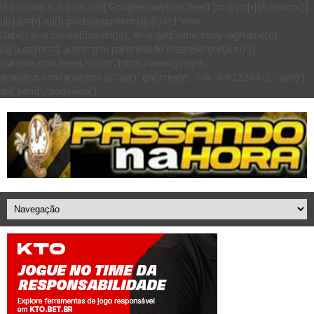
(function(i,s,o,g,r,a,m){i['GoogleAnalyticsObject']=r;i[r]=i[r]||function(){
(i[r].q=i[r].q||[]).push(arguments)},i[r].l=1*new
Date();a=s.createElement(o), m=s.getElementsByTagName(o)
[0];a.async=1;a.src=g;m.parentNode.insertBefore(a,m) })
(window,document,'script','https://www.google-
analytics.com/analytics.js','ga'); ga('create', 'UA-40913284-2', 'auto');
ga('send', 'pageview');