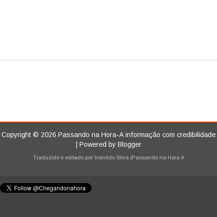
Copyright ©
2026
Passando na Hora-A informação com credibilidade
| Powered by
Blogger
Traduzido e editado por
Ivanildo Silva
|Passando na Hora
#