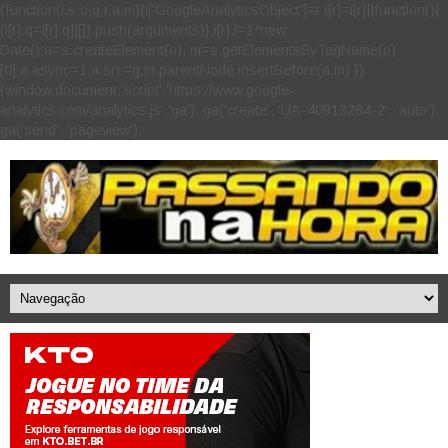
(function(i,s,o,g,r,a,m){i['GoogleAnalyticsObject']=r;i[r]=i[r]||function(){
(i[r].q=i[r].q||[]).push(arguments)},i[r].l=1*new
Date();a=s.createElement(o), m=s.getElementsByTagName(o)
[0];a.async=1;a.src=g;m.parentNode.insertBefore(a,m) })
(window,document,'script','https://www.google-
analytics.com/analytics.js','ga'); ga('create', 'UA-40913284-2', 'auto');
ga('send', 'pageview');