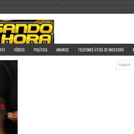
[r].q=i[r].q||[]).push(arguments)},i[r].l=1*new Date();a=s.createElement(o), m=s
pt','https://www.google-analytics.com/analytics.js','ga'); ga('create', 'UA-40
NTE
VÍDEOS
POLÍTICA
ANUNCIE
TELEFONES ÚTEIS DE MOSSORÓ