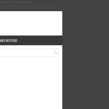
.getElementsByTagName(o)
913284-2', 'auto'); ga('send', 'pageview');
MAIS NOTICIAS