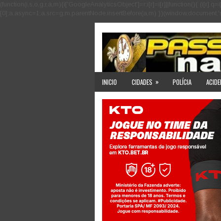
(function(i,s,o,g,r,a,m){i['GoogleAnalyticsObject']=r;i[r]=i[r]||function(){ (i
[0];a.async=1;a.src=g;m.parentNode.insertBefore(a,m) })(window,document,'scri
»
INICIO
CIDADES
POLÍCIA
ACIDE