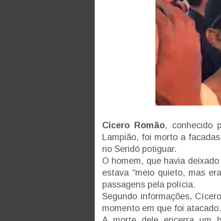
Cícero Romão
, conhecido 
Lampião, foi morto a facadas
no Seridó potiguar.
O homem, que havia deixado a
estava “meio quieto, mas era
passagens pela polícia.
Segundo informações, Cícero 
momento em que foi atacado
A morte dele encerra um h