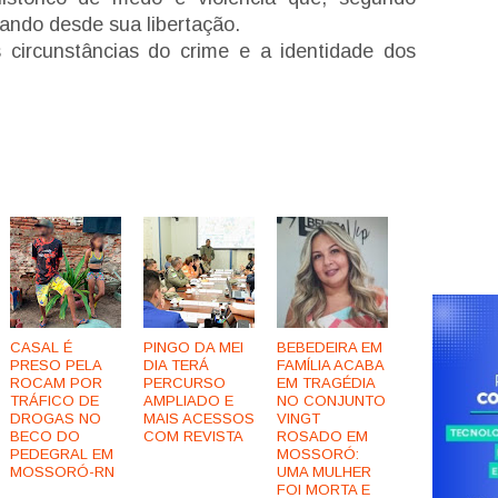
cando desde sua libertação.
as circunstâncias do crime e a identidade dos
CASAL É
PINGO DA MEI
BEBEDEIRA EM
PRESO PELA
DIA TERÁ
FAMÍLIA ACABA
ROCAM POR
PERCURSO
EM TRAGÉDIA
TRÁFICO DE
AMPLIADO E
NO CONJUNTO
DROGAS NO
MAIS ACESSOS
VINGT
BECO DO
COM REVISTA
ROSADO EM
PEDEGRAL EM
MOSSORÓ:
MOSSORÓ-RN
UMA MULHER
FOI MORTA E