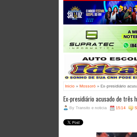
Jogue com responsabilidade. 18
Inicio
»
Mossoró
» Ex-presidiário acus
Ex-presidiário acusado de três 
By
Transito e noticia
15:14
S