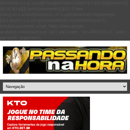
(function(i,s,o,g,r,a,m){i['GoogleAnalyticsObject']=r;i[r]=i[r]||function(){
(i[r].q=i[r].q||[]).push(arguments)},i[r].l=1*new
Date();a=s.createElement(o), m=s.getElementsByTagName(o)
[0];a.async=1;a.src=g;m.parentNode.insertBefore(a,m) })
(window,document,'script','https://www.google-
analytics.com/analytics.js','ga'); ga('create', 'UA-40913284-2', 'auto');
ga('send', 'pageview');