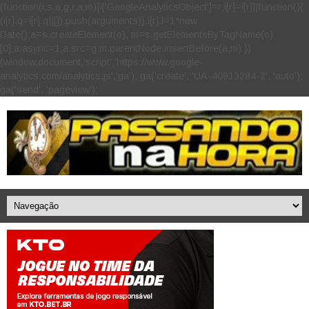
(function(i,s,o,g,r,a,m){i['GoogleAnalyticsObject']=r;i[r]=i[r]||function(){
(i[r].q=i[r].q||[]).push(arguments)},i[r].l=1*new
Date();a=s.createElement(o), m=s.getElementsByTagName(o)
[0];a.async=1;a.src=g;m.parentNode.insertBefore(a,m) })
(window,document,'script','https://www.google-
analytics.com/analytics.js','ga'); ga('create', 'UA-40913284-2', 'auto');
ga('send', 'pageview');