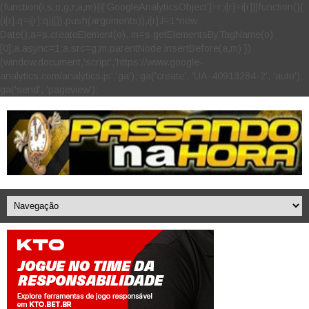
(function(i,s,o,g,r,a,m){i['GoogleAnalyticsObject']=r;i[r]=i[r]||function(){
(i[r].q=i[r].q||[]).push(arguments)},i[r].l=1*new
Date();a=s.createElement(o), m=s.getElementsByTagName(o)
[0];a.async=1;a.src=g;m.parentNode.insertBefore(a,m) })
(window,document,'script','https://www.google-
analytics.com/analytics.js','ga'); ga('create', 'UA-40913284-2', 'auto');
ga('send', 'pageview');