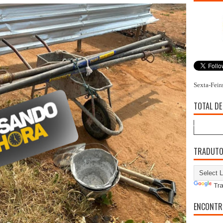
Sexta-Feir
TOTAL DE
TRADUT
Tra
ENCONTR