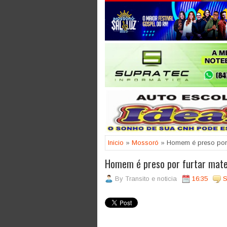
Jogue com responsabilidade. 18
Inicio
»
Mossoró
» Homem é preso por 
Homem é preso por furtar mate
By
Transito e noticia
16:35
S