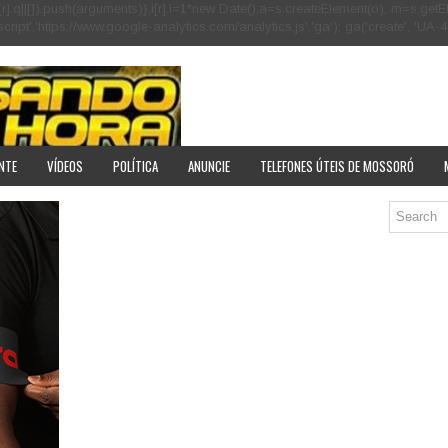
[r].q=i[r].q||[]).push(arguments)},i[r].l=1*new Date();a=s.createElement(o), m=s
pt','https://www.google-analytics.com/analytics.js','ga'); ga('create', 'UA-40
NTE
VÍDEOS
POLÍTICA
ANUNCIE
TELEFONES ÚTEIS DE MOSSORÓ