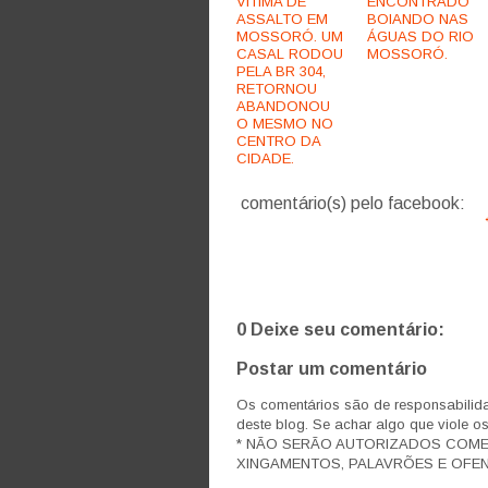
VÍTIMA DE
ENCONTRADO
ASSALTO EM
BOIANDO NAS
MOSSORÓ. UM
ÁGUAS DO RIO
CASAL RODOU
MOSSORÓ.
PELA BR 304,
RETORNOU
ABANDONOU
O MESMO NO
CENTRO DA
CIDADE.
comentário(s) pelo facebook:
0 Deixe seu comentário:
Postar um comentário
Os comentários são de responsabilida
deste blog. Se achar algo que viole o
* NÃO SERÃO AUTORIZADOS COM
XINGAMENTOS, PALAVRÕES E OFEN