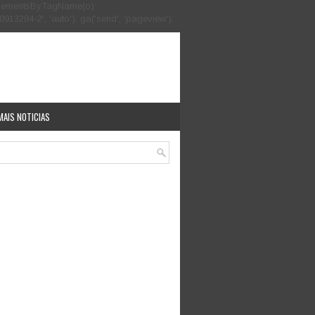
.getElementsByTagName(o)
913284-2', 'auto'); ga('send', 'pageview');
MAIS NOTICIAS