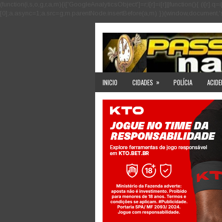
(function(i,s,o,g,r,a,m){i['GoogleAnalyticsObject']=r;i[r]=i[r]||function(){ (i
[0];a.async=1;a.src=g;m.parentNode.insertBefore(a,m) })(window,document,'scri
»
INICIO
CIDADES
POLÍCIA
ACIDE