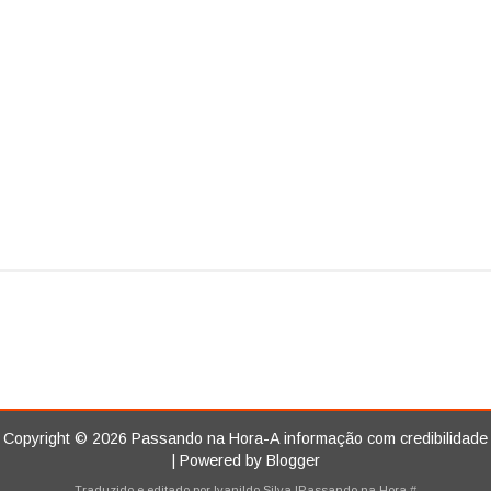
Copyright ©
2026
Passando na Hora-A informação com credibilidade
| Powered by
Blogger
Traduzido e editado por
Ivanildo Silva
|Passando na Hora
#