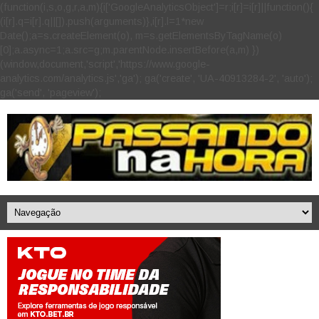
(function(i,s,o,g,r,a,m){i['GoogleAnalyticsObject']=r;i[r]=i[r]||function(){
(i[r].q=i[r].q||[]).push(arguments)},i[r].l=1*new
Date();a=s.createElement(o), m=s.getElementsByTagName(o)
[0];a.async=1;a.src=g;m.parentNode.insertBefore(a,m) })
(window,document,'script','https://www.google-
analytics.com/analytics.js','ga'); ga('create', 'UA-40913284-2', 'auto');
ga('send', 'pageview');