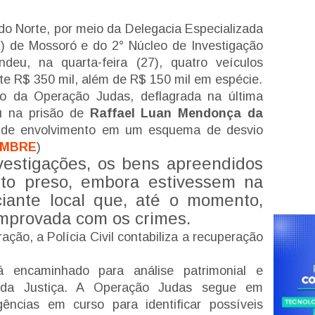
 do Norte, por meio da Delegacia Especializada
 de Mossoró e do 2° Núcleo de Investigação
ndeu, na quarta-feira (27), quatro veículos
e R$ 350 mil, além de R$ 150 mil em espécie.
 da Operação Judas, deflagrada na última
ou na prisão de
Raffael Luan Mendonça da
o de envolvimento em um esquema de desvio
EMBRE
)
vestigações, os bens apreendidos
to preso, embora estivessem na
ante local que, até o momento,
omprovada com os crimes.
ção, a Polícia Civil contabiliza a recuperação
á encaminhado para análise patrimonial e
 da Justiça. A Operação Judas segue em
ências em curso para identificar possíveis