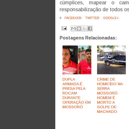
cúmplices, mapear o cam
responsabilização de todos os
#
FACEBOOK
TWITTER
GOOGLE+
Postagens Relacionadas:
DUPLA
CRIME DE
ARMADA É
HOMICÍDO NA
PRESA PELA
SERRA
ROCAM
MOSSORÓ.
DURANTE
HOMEM É
OPERAÇÃO EM
MORTO A
MOSSORÓ
GOLPE DE
MACHADO.