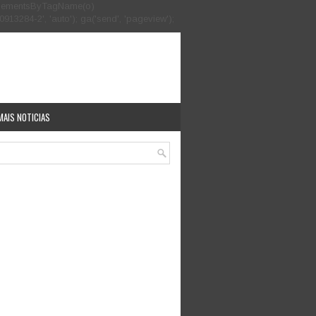
.getElementsByTagName(o)
913284-2', 'auto'); ga('send', 'pageview');
MAIS NOTICIAS