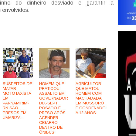
inho do dinheiro desviado e garantir a
 envolvidos.
SUSPEITOS DE
HOMEM QUE
AGRICULTOR
MATAR
PRATICOU
QUE MATOU
MOTOTAXISTA
ASSALTO EM
HOMEM COM
EM
GOVERNADOR
MACHADADA
PARNAMIRIM-
DIX-SEPT
EM MOSSORÓ
RN SÃO
ROSADO É
É CONDENADO
PRESOS EM
PRESO APÓS
A 12 ANOS
UMARIZAL
ACENDER
CIGARRO
DENTRO DE
ÔNIBUS