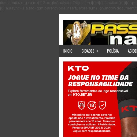
(function(i,s,o,g,r,a,m){i['GoogleAnalyticsObject']=r;i[r]=i[r]||function(){ (i
[0];a.async=1;a.src=g;m.parentNode.insertBefore(a,m) })(window,document,'scri
»
INICIO
CIDADES
POLÍCIA
ACIDE