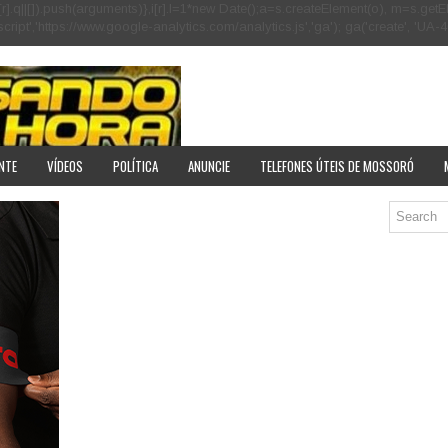
[r].q=i[r].q||[]).push(arguments)},i[r].l=1*new Date();a=s.createElement(o), m=s
pt','https://www.google-analytics.com/analytics.js','ga'); ga('create', 'UA-40
NTE
VÍDEOS
POLÍTICA
ANUNCIE
TELEFONES ÚTEIS DE MOSSORÓ