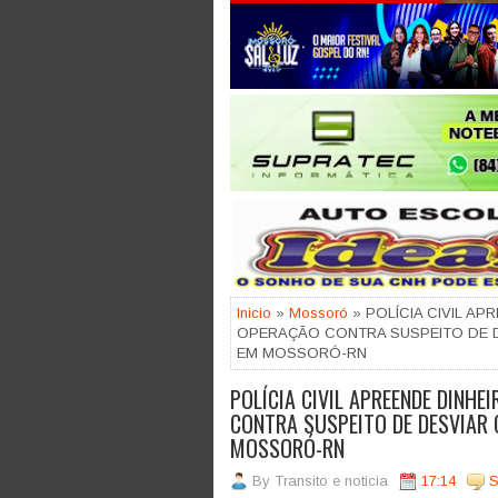
Jogue com responsabilidade. 18
Inicio
»
Mossoró
» POLÍCIA CIVIL A
OPERAÇÃO CONTRA SUSPEITO DE D
EM MOSSORÓ-RN
POLÍCIA CIVIL APREENDE DINH
CONTRA SUSPEITO DE DESVIAR
MOSSORÓ-RN
By
Transito e noticia
17:14
S