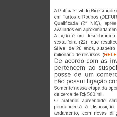
A Polícia Civil do Rio Grande
em Furtos e Roubos (DEFUR)
Qualificada (2° NIQ), apree
avaliados em aproximadament
A ação é um desdobramento
sexta-feira (22), que result
Silva
, de 26 anos, suspeit
milionário de recursos. (
REL
De acordo com as in
pertencem ao suspei
posse de um comerci
não possui ligação c
Somente nessa etapa da opera
de cerca de R$ 500 mil.
O material apreendido ser
permanecerá à disposição
andamento, com novas dilig