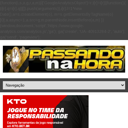
(function(i,s,o,g,r,a,m){i['GoogleAnalyticsObject']=r;i[r]=i[r]||function(){
(i[r].q=i[r].q||[]).push(arguments)},i[r].l=1*new
Date();a=s.createElement(o), m=s.getElementsByTagName(o)
[0];a.async=1;a.src=g;m.parentNode.insertBefore(a,m) })
(window,document,'script','https://www.google-
analytics.com/analytics.js','ga'); ga('create', 'UA-40913284-2', 'auto');
ga('send', 'pageview');