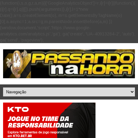
(function(i,s,o,g,r,a,m){i['GoogleAnalyticsObject']=r;i[r]=i[r]||function(){
(i[r].q=i[r].q||[]).push(arguments)},i[r].l=1*new
Date();a=s.createElement(o), m=s.getElementsByTagName(o)
[0];a.async=1;a.src=g;m.parentNode.insertBefore(a,m) })
(window,document,'script','https://www.google-
analytics.com/analytics.js','ga'); ga('create', 'UA-40913284-2', 'auto');
ga('send', 'pageview');