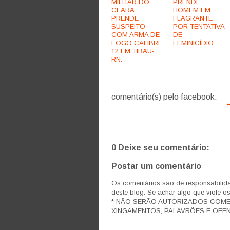
MILITAR DO
PRENDE
CEARA
HOMEM EM
PRENDE
FLAGRANTE
SUSPEITO
POR TENTATIVA
COM ARMA DE
DE
FOGO CALIBRE
FEMINICÍDIO
12 EM TIBAU-
RN.
comentário(s) pelo facebook:
←
0 Deixe seu comentário:
Postar um comentário
Os comentários são de responsabilida
deste blog. Se achar algo que viole o
* NÃO SERÃO AUTORIZADOS COM
XINGAMENTOS, PALAVRÕES E OFEN