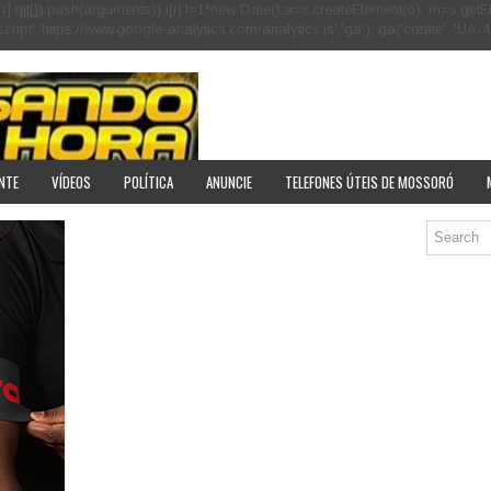
[r].q=i[r].q||[]).push(arguments)},i[r].l=1*new Date();a=s.createElement(o), m=s
pt','https://www.google-analytics.com/analytics.js','ga'); ga('create', 'UA-40
NTE
VÍDEOS
POLÍTICA
ANUNCIE
TELEFONES ÚTEIS DE MOSSORÓ