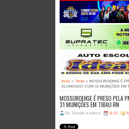
Jogue com responsabilidade. 18
Inicio
»
Tibau
» MOSSOROENSE É PR
ALONGADO COM 31 MUNIÇÕES EM T
MOSSOROENSE É PRESO PELA 
31 MUNIÇÕES EM TIBAU-RN
By
Transito e noticia
11:12
S