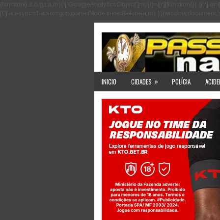
(function(i,s,o,g,r,a,m){i['GoogleAnalyticsObject']=r;i[r]=i[r]||function(){ (i
[0];a.async=1;a.src=g;m.parentNode.insertBefore(a,m) })(window,document,'scri
»
INICIO
CIDADES
POLÍCIA
ACIDE