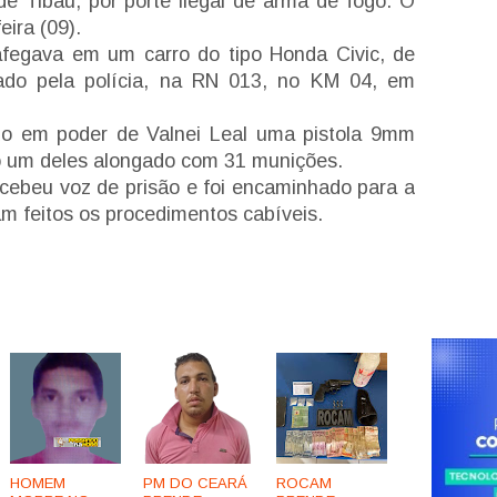
r de Tibau, por porte ilegal de arma de fogo. O
ira (09).
afegava em um carro do tipo Honda Civic, de
dado pela polícia, na RN 013, no KM 04, em
do em poder de Valnei Leal uma pistola 9mm
o um deles alongado com 31 munições.
recebeu voz de prisão e foi encaminhado para a
am feitos os procedimentos cabíveis.
HOMEM
PM DO CEARÁ
ROCAM