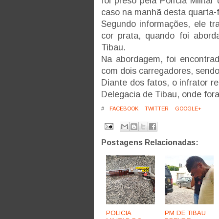
foi preso pela Polícia Milita
caso na manhã desta quarta-fe
Segundo informações, ele tr
cor prata, quando foi abor
Tibau.
Na abordagem, foi encontra
com dois carregadores, send
Diante dos fatos, o infrator 
Delegacia de Tibau, onde for
#
FACEBOOK
TWITTER
GOOGLE+
Postagens Relacionadas:
POLICIA
PM DE TIBAU