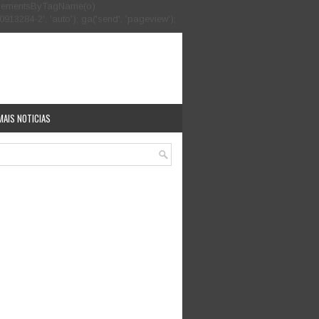
.getElementsByTagName(o)
913284-2', 'auto'); ga('send', 'pageview');
MAIS NOTICIAS