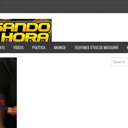
[r].q=i[r].q||[]).push(arguments)},i[r].l=1*new Date();a=s.createElement(o), m=s
pt','https://www.google-analytics.com/analytics.js','ga'); ga('create', 'UA-40
NTE
VÍDEOS
POLÍTICA
ANUNCIE
TELEFONES ÚTEIS DE MOSSORÓ