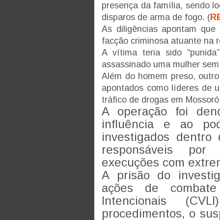
presença da família, sendo l
disparos de arma de fogo. (
R
As diligências apontam que
facção criminosa atuante na 
A vítima teria sido “punida
assassinado uma mulher sem 
Além do homem preso, outro 
apontados como líderes de u
tráfico de drogas em Mossoró
A operação foi den
influência e ao po
investigados dentro
responsáveis por
execuções com extrem
A prisão do invest
ações de combate 
Intencionais (CV
procedimentos, o susp