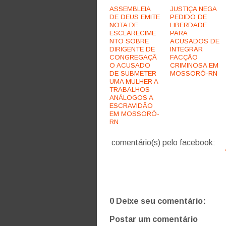
ASSEMBLEIA
JUSTIÇA NEGA
DE DEUS EMITE
PEDIDO DE
NOTA DE
LIBERDADE
ESCLARECIME
PARA
NTO SOBRE
ACUSADOS DE
DIRIGENTE DE
INTEGRAR
CONGREGAÇÃ
FACÇÃO
O ACUSADO
CRIMINOSA EM
DE SUBMETER
MOSSORÓ-RN
UMA MULHER A
TRABALHOS
ANÁLOGOS A
ESCRAVIDÃO
EM MOSSORÓ-
RN
comentário(s) pelo facebook:
0 Deixe seu comentário:
Postar um comentário