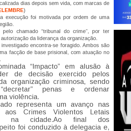
ocalizada dias depois sem vida, com marcas de
ELEMBRE
)
 a execução foi motivada por ordem de uma
região.
” pelo chamado “tribunal do crime”, por ter
autorização da liderança da organização.
investigado encontra-se foragido. Ambos são
ma facção de base prisional, com atuação no
.
ominada “Impacto” em alusão à
der de decisão exercido pelos
 da organização criminosa, sendo
 “decretar” penas e ordenar
a violência.
igado representa um avanço nas
aos Crimes Violentos Letais
LI) na cidade.Ao final dos
eito foi conduzido à delegacia e,