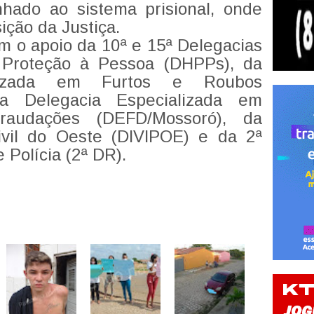
hado ao sistema prisional, onde
ção da Justiça.
m o apoio da 10ª e 15ª Delegacias
 Proteção à Pessoa (DHPPs), da
alizada em Furtos e Roubos
a Delegacia Especializada em
fraudações (DEFD/Mossoró), da
Civil do Oeste (DIVIPOE) e da 2ª
 Polícia (2ª DR).