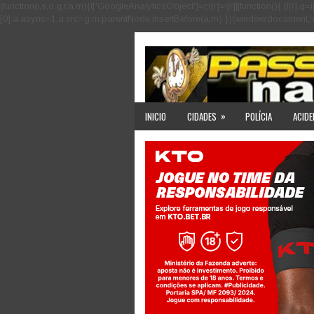
(function(i,s,o,g,r,a,m){i['GoogleAnalyticsObject']=r;i[r]=i[r]||function(){ (i
[0];a.async=1;a.src=g;m.parentNode.insertBefore(a,m) })(window,document,'scri
»
INICIO
CIDADES
POLÍCIA
ACIDE