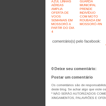
AZUL LINHAS
GUARDA
AÉREAS
MUNICIPAL
AMPLIA
PRENDE
OFERTA DE
INDIVÍDUO
VOOS
COM MOTO
SEMANAIS EM
ROUBADA EM
MOSSORÓ A
MOSSORÓ-RN
PARTIR DO DIA
4
comentário(s) pelo facebook:
0 Deixe seu comentário:
Postar um comentário
Os comentários são de responsabilida
deste blog. Se achar algo que viole o
* NÃO SERÃO AUTORIZADOS COM
XINGAMENTOS, PALAVRÕES E OFEN