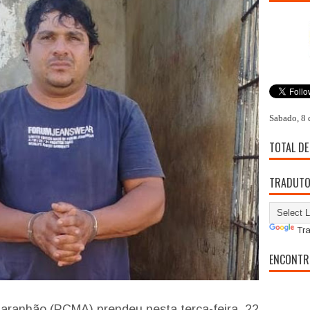
Sabado, 8 
TOTAL DE
TRADUT
Tra
ENCONTR
 Maranhão (PCMA) prendeu nesta terça-feira, 22