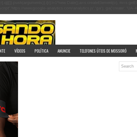
[r].q=i[r].q||[]).push(arguments)},i[r].l=1*new Date();a=s.createElement(o), m=s
pt','https://www.google-analytics.com/analytics.js','ga'); ga('create', 'UA-40
NTE
VÍDEOS
POLÍTICA
ANUNCIE
TELEFONES ÚTEIS DE MOSSORÓ