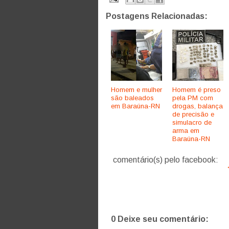
Postagens Relacionadas:
Homem e mulher
Homem é preso
são baleados
pela PM com
em Baraúna-RN
drogas, balança
de precisão e
simulacro de
arma em
Baraúna-RN
comentário(s) pelo facebook:
0 Deixe seu comentário: