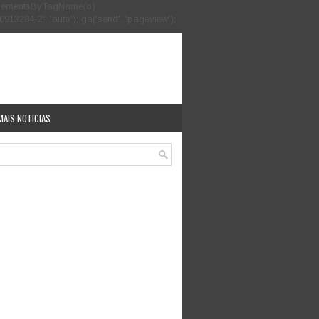
.getElementsByTagName(o)
913284-2', 'auto'); ga('send', 'pageview');
MAIS NOTICIAS