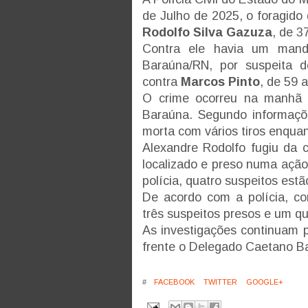
de Julho de 2025, o foragido
Rodolfo Silva Gazuza
, de 3
Contra ele havia um mand
Baraúna/RN, por suspeita 
contra
Marcos Pinto
, de 59 
O crime ocorreu na manhã 
Baraúna. Segundo informaçõe
morta com vários tiros enqua
Alexandre Rodolfo fugiu da 
localizado e preso numa açã
polícia, quatro suspeitos estã
De acordo com a polícia, co
três suspeitos presos e um qua
As investigações continuam 
frente o Delegado Caetano 
#
FACEBOOK
TWITTER
GOOGLE+