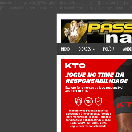
(function(i,s,o,g,r,a,m){i['GoogleAnalyticsObject']=r;i[r]=i[r]||function(){ (i
[0];a.async=1;a.src=g;m.parentNode.insertBefore(a,m) })(window,document,'scri
»
INICIO
CIDADES
POLÍCIA
ACIDE