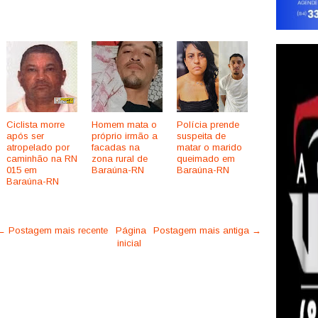
Ciclista morre
Homem mata o
Polícia prende
após ser
próprio irmão a
suspeita de
atropelado por
facadas na
matar o marido
caminhão na RN
zona rural de
queimado em
015 em
Baraúna-RN
Baraúna-RN
Baraúna-RN
← Postagem mais recente
Página
Postagem mais antiga →
inicial