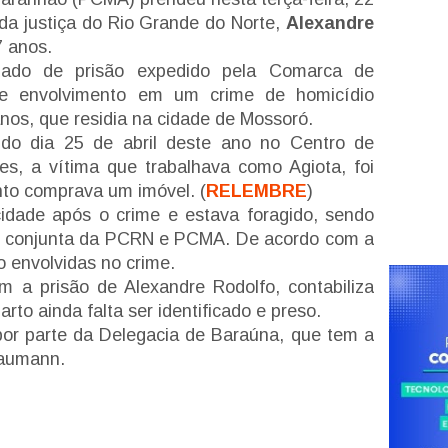
 da justiça do Rio Grande do Norte,
Alexandre
7 anos.
ado de prisão expedido pela Comarca de
de envolvimento em um crime de homicídio
anos, que residia na cidade de Mossoró.
do dia 25 de abril deste ano no Centro de
s, a vítima que trabalhava como Agiota, foi
nto comprava um imóvel. (
RELEMBRE
)
cidade após o crime e estava foragido, sendo
o conjunta da PCRN e PCMA. De acordo com a
o envolvidas no crime.
m a prisão de Alexandre Rodolfo, contabiliza
rto ainda falta ser identificado e preso.
por parte da Delegacia de Baraúna, que tem a
Baumann.