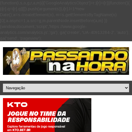
(function(i,s,o,g,r,a,m){i['GoogleAnalyticsObject']=r;i[r]=i[r]||function(){
(i[r].q=i[r].q||[]).push(arguments)},i[r].l=1*new
Date();a=s.createElement(o), m=s.getElementsByTagName(o)
[0];a.async=1;a.src=g;m.parentNode.insertBefore(a,m) })
(window,document,'script','https://www.google-
analytics.com/analytics.js','ga'); ga('create', 'UA-40913284-2', 'auto');
ga('send', 'pageview');