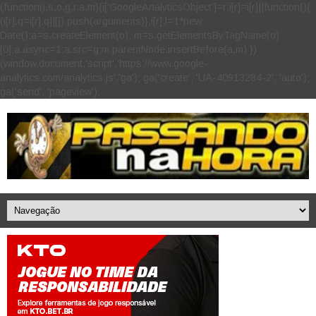
(function(i,s,o,g,r,a,m){i['GoogleAnalyticsObject']=r;i[r]=i[r]||function(){
(i[r].q=i[r].q||[]).push(arguments)},i[r].l=1*new
Date();a=s.createElement(o), m=s.getElementsByTagName(o)
[0];a.async=1;a.src=g;m.parentNode.insertBefore(a,m) })
(window,document,'script','https://www.google-
analytics.com/analytics.js','ga'); ga('create', 'UA-40913284-2', 'auto');
ga('send', 'pageview');