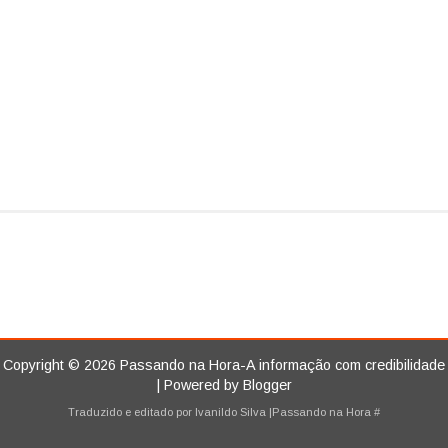
Copyright ©
2026
Passando na Hora-A informação com credibilidade
| Powered by
Blogger
Traduzido e editado por
Ivanildo Silva
|Passando na Hora
#