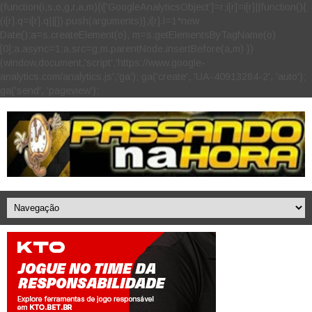
(function(i,s,o,g,r,a,m){i['GoogleAnalyticsObject']=r;i[r]=i[r]||function(){
(i[r].q=i[r].q||[]).push(arguments)},i[r].l=1*new
Date();a=s.createElement(o), m=s.getElementsByTagName(o)
[0];a.async=1;a.src=g;m.parentNode.insertBefore(a,m) })
(window,document,'script','https://www.google-
analytics.com/analytics.js','ga'); ga('create', 'UA-40913284-2', 'auto');
ga('send', 'pageview');