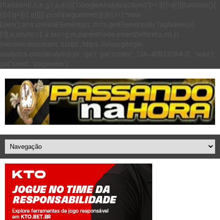
(function(i,s,o,g,r,a,m){i['GoogleAnalyticsObject']=r;i[r]=i[r]||function(){
(i[r].q=i[r].q||[]).push(arguments)},i[r].l=1*new
Date();a=s.createElement(o), m=s.getElementsByTagName(o)
[0];a.async=1;a.src=g;m.parentNode.insertBefore(a,m) })
(window,document,'script','https://www.google-
analytics.com/analytics.js','ga'); ga('create', 'UA-40913284-2', 'auto');
ga('send', 'pageview');