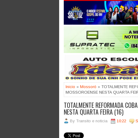
Jogue com responsabilidade. 18
Inicio
»
Mossoró
» TOTALMENTE REF
MOSSOROENSE NESTA QUARTA FEIRA
TOTALMENTE REFORMADA COBA
NESTA QUARTA FEIRA (16)
By
Transito e noticia
10:22
S