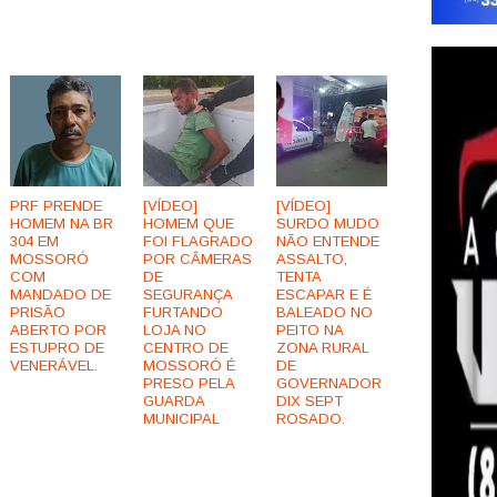
PRF PRENDE
[VÍDEO]
[VÍDEO]
HOMEM NA BR
HOMEM QUE
SURDO MUDO
304 EM
FOI FLAGRADO
NÃO ENTENDE
MOSSORÓ
POR CÂMERAS
ASSALTO,
COM
DE
TENTA
MANDADO DE
SEGURANÇA
ESCAPAR E É
PRISÃO
FURTANDO
BALEADO NO
ABERTO POR
LOJA NO
PEITO NA
ESTUPRO DE
CENTRO DE
ZONA RURAL
VENERÁVEL.
MOSSORÓ É
DE
PRESO PELA
GOVERNADOR
GUARDA
DIX SEPT
MUNICIPAL
ROSADO.