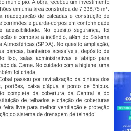
o município. A obra recebeu um investimento
hões em uma área construída de 7.338,75 m².
a readequação de calçadas e construção de
de corrimões e guarda-corpos em conformidade
 acessibilidade. No quesito segurança, foi
teção e combate a incêndio, além do Sistema
s Atmosféricas (SPDA). No quesito ampliação,
s bancas, banheiros acessíveis, depósito de
o lixo, salas administrativas e abrigo para
cado da Carne. No cuidado com a higiene, uma
mbém foi criada.
obal passou por revitalização da pintura dos
es, portões, caixa d'água e ponto de ônibus.
são completa da cobertura da Central e do
ituição de telhados e criação de coberturas
 feira livre para melhor ventilação e proteção
ução do sistema de drenagem de telhado.