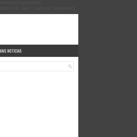
.getElementsByTagName(o)
913284-2', 'auto'); ga('send', 'pageview');
MAIS NOTICIAS