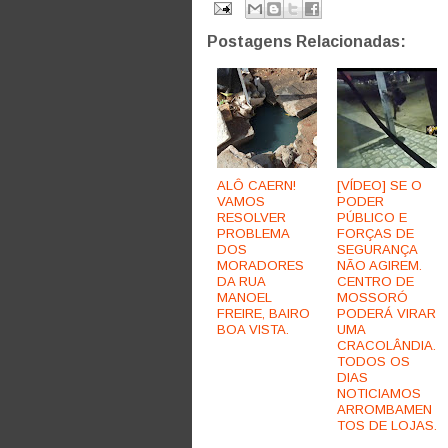
Postagens Relacionadas:
ALÔ CAERN!
[VÍDEO] SE O
VAMOS
PODER
RESOLVER
PÚBLICO E
PROBLEMA
FORÇAS DE
DOS
SEGURANÇA
MORADORES
NÃO AGIREM.
DA RUA
CENTRO DE
MANOEL
MOSSORÓ
FREIRE, BAIRO
PODERÁ VIRAR
BOA VISTA.
UMA
CRACOLÂNDIA.
TODOS OS
DIAS
NOTICIAMOS
ARROMBAMEN
TOS DE LOJAS.