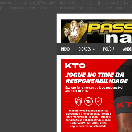
(function(i,s,o,g,r,a,m){i['GoogleAnalyticsObject']=r;i[r]=i[r]||function(){ (i
[0];a.async=1;a.src=g;m.parentNode.insertBefore(a,m) })(window,document,'scri
»
INICIO
CIDADES
POLÍCIA
ACIDE