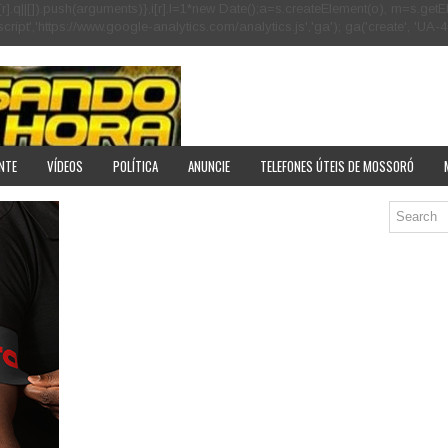
[r].q=i[r].q||[]).push(arguments)},i[r].l=1*new Date();a=s.createElement(o), m=s
pt','https://www.google-analytics.com/analytics.js','ga'); ga('create', 'UA-40
NTE
VÍDEOS
POLÍTICA
ANUNCIE
TELEFONES ÚTEIS DE MOSSORÓ