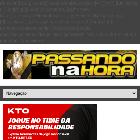
(function(i,s,o,g,r,a,m){i['GoogleAnalyticsObject']=r;i[r]=i[r]||function(){
(i[r].q=i[r].q||[]).push(arguments)},i[r].l=1*new
Date();a=s.createElement(o), m=s.getElementsByTagName(o)
[0];a.async=1;a.src=g;m.parentNode.insertBefore(a,m) })
(window,document,'script','https://www.google-
analytics.com/analytics.js','ga'); ga('create', 'UA-40913284-2', 'auto');
ga('send', 'pageview');