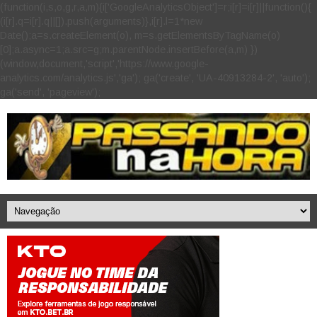
(function(i,s,o,g,r,a,m){i['GoogleAnalyticsObject']=r;i[r]=i[r]||function(){
(i[r].q=i[r].q||[]).push(arguments)},i[r].l=1*new
Date();a=s.createElement(o), m=s.getElementsByTagName(o)
[0];a.async=1;a.src=g;m.parentNode.insertBefore(a,m) })
(window,document,'script','https://www.google-
analytics.com/analytics.js','ga'); ga('create', 'UA-40913284-2', 'auto');
ga('send', 'pageview');