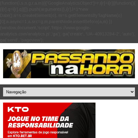
(function(i,s,o,g,r,a,m){i['GoogleAnalyticsObject']=r;i[r]=i[r]||function(){
(i[r].q=i[r].q||[]).push(arguments)},i[r].l=1*new
Date();a=s.createElement(o), m=s.getElementsByTagName(o)
[0];a.async=1;a.src=g;m.parentNode.insertBefore(a,m) })
(window,document,'script','https://www.google-
analytics.com/analytics.js','ga'); ga('create', 'UA-40913284-2', 'auto');
ga('send', 'pageview');