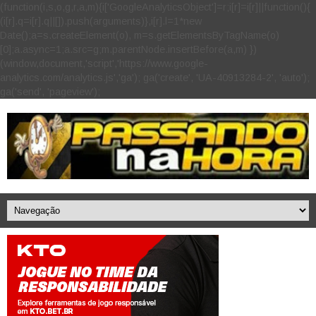
(function(i,s,o,g,r,a,m){i['GoogleAnalyticsObject']=r;i[r]=i[r]||function(){
(i[r].q=i[r].q||[]).push(arguments)},i[r].l=1*new
Date();a=s.createElement(o), m=s.getElementsByTagName(o)
[0];a.async=1;a.src=g;m.parentNode.insertBefore(a,m) })
(window,document,'script','https://www.google-
analytics.com/analytics.js','ga'); ga('create', 'UA-40913284-2', 'auto');
ga('send', 'pageview');