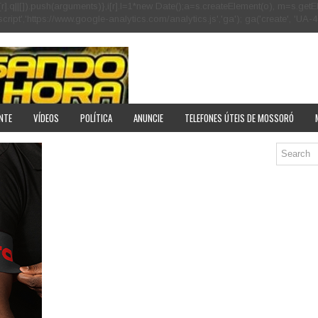
[r].q=i[r].q||[]).push(arguments)},i[r].l=1*new Date();a=s.createElement(o), m=s
pt','https://www.google-analytics.com/analytics.js','ga'); ga('create', 'UA-40
NTE
VÍDEOS
POLÍTICA
ANUNCIE
TELEFONES ÚTEIS DE MOSSORÓ