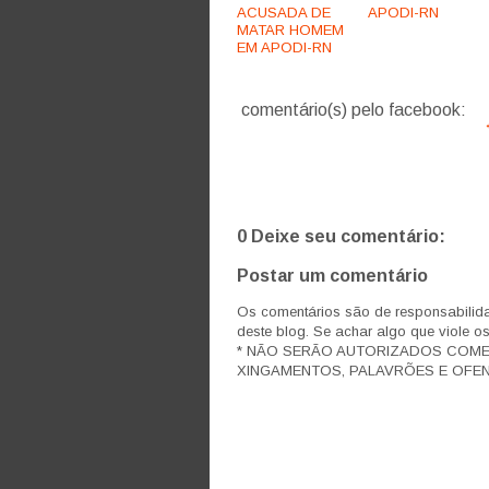
ACUSADA DE
APODI-RN
MATAR HOMEM
EM APODI-RN
comentário(s) pelo facebook:
0 Deixe seu comentário:
Postar um comentário
Os comentários são de responsabilida
deste blog. Se achar algo que viole o
* NÃO SERÃO AUTORIZADOS COM
XINGAMENTOS, PALAVRÕES E OFEN