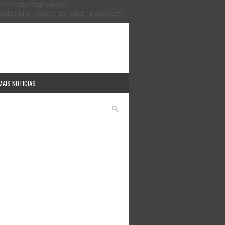
.getElementsByTagName(o)
913284-2', 'auto'); ga('send', 'pageview');
MAIS NOTICIAS