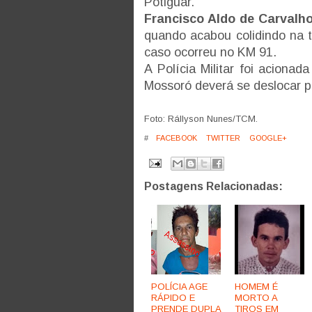
Potiguar.
Francisco Aldo de Carvalh
quando acabou colidindo na t
caso ocorreu no KM 91.
A Polícia Militar foi aciona
Mossoró deverá se deslocar p
Foto: Rállyson Nunes/TCM.
#
FACEBOOK
TWITTER
GOOGLE+
Postagens Relacionadas:
POLÍCIA AGE
HOMEM É
RÁPIDO E
MORTO A
PRENDE DUPLA
TIROS EM