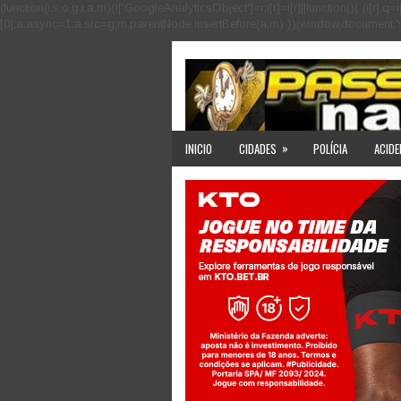
(function(i,s,o,g,r,a,m){i['GoogleAnalyticsObject']=r;i[r]=i[r]||function(){ (i
[0];a.async=1;a.src=g;m.parentNode.insertBefore(a,m) })(window,document,'scri
»
INICIO
CIDADES
POLÍCIA
ACIDE