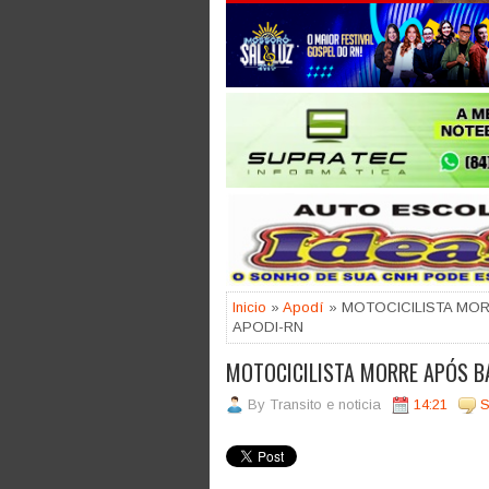
Jogue com responsabilidade. 18
Inicio
»
Apodí
» MOTOCICILISTA MOR
APODI-RN
MOTOCICILISTA MORRE APÓS BA
By
Transito e noticia
14:21
S