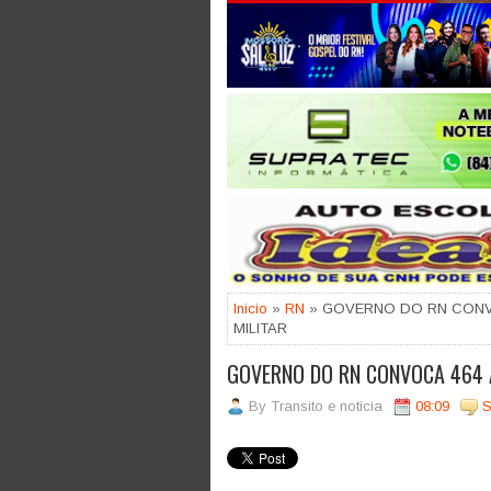
Jogue com responsabilidade. 18
Inicio
»
RN
» GOVERNO DO RN CONV
MILITAR
GOVERNO DO RN CONVOCA 464 
By
Transito e noticia
08:09
S