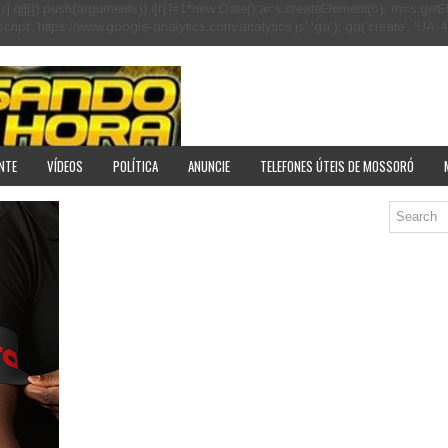
[r].q=i[r].q||[]).push(arguments)},i[r].l=1*new Date();a=s.createElement(o), m=s
pt','https://www.google-analytics.com/analytics.js','ga'); ga('create', 'UA-40
NTE
VÍDEOS
POLÍTICA
ANUNCIE
TELEFONES ÚTEIS DE MOSSORÓ