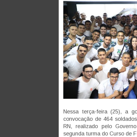
Nessa terça-feira (25), a 
convocação de 464 soldados 
RN, realizado pelo Govern
segunda turma do Curso de F