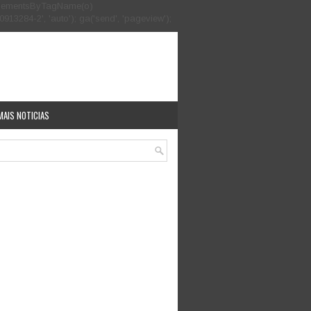
.getElementsByTagName(o)
913284-2', 'auto'); ga('send', 'pageview');
MAIS NOTICIAS