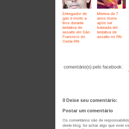
Entregador de
Menina de 7
gás é morto a
anos morre
tiros durante
após ser
tentativa de
baleada em
assalto em São
tentativa de
Francisco do
assalto no RN
Oeste-RN
comentário(s) pelo facebook:
0 Deixe seu comentário:
Postar um comentário
Os comentários são de responsabilida
deste blog. Se achar algo que viole o