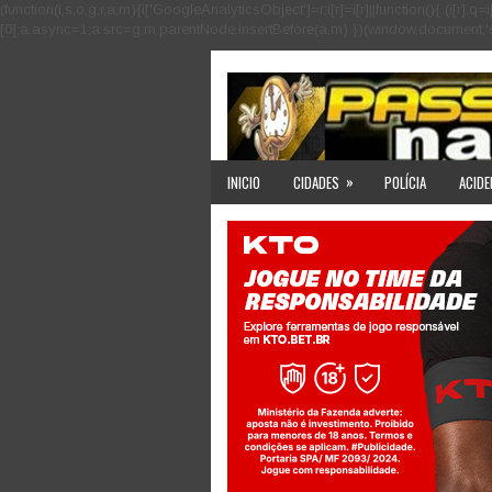
(function(i,s,o,g,r,a,m){i['GoogleAnalyticsObject']=r;i[r]=i[r]||function(){ (i
[0];a.async=1;a.src=g;m.parentNode.insertBefore(a,m) })(window,document,'scri
»
INICIO
CIDADES
POLÍCIA
ACIDE