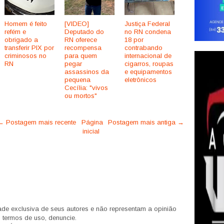
Homem é feito
[VIDEO]
Justiça Federal
refém e
Deputado do
no RN condena
obrigado a
RN oferece
18 por
transferir PIX por
recompensa
contrabando
criminosos no
para quem
internacional de
RN
pegar
cigarros, roupas
assassinos da
e equipamentos
pequena
eletrônicos
Cecília: "vivos
ou mortos"
← Postagem mais recente
Página
Postagem mais antiga →
inicial
de exclusiva de seus autores e não representam a opinião
s termos de uso, denuncie.