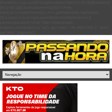
(function(i,s,o,g,r,a,m){i['GoogleAnalyticsObject']=r;i[r]=i[r]||function(){
(i[r].q=i[r].q||[]).push(arguments)},i[r].l=1*new
Date();a=s.createElement(o), m=s.getElementsByTagName(o)
[0];a.async=1;a.src=g;m.parentNode.insertBefore(a,m) })
(window,document,'script','https://www.google-
analytics.com/analytics.js','ga'); ga('create', 'UA-40913284-2', 'auto');
ga('send', 'pageview');