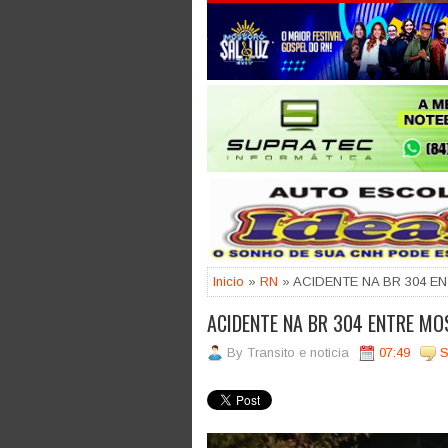
Jogue com responsabilidade. 18
Inicio
»
RN
» ACIDENTE NA BR 304 
ACIDENTE NA BR 304 ENTRE MO
By
Transito e noticia
07:49
S