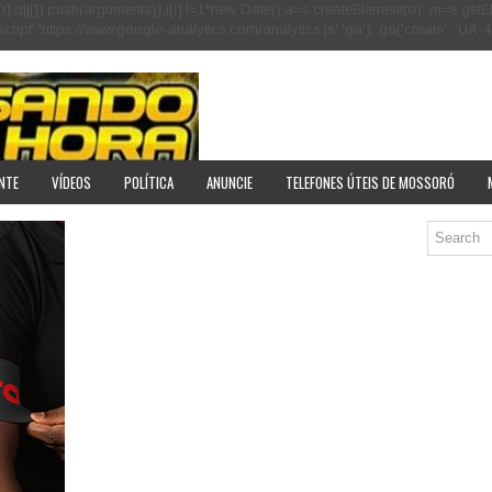
[r].q=i[r].q||[]).push(arguments)},i[r].l=1*new Date();a=s.createElement(o), m=s
pt','https://www.google-analytics.com/analytics.js','ga'); ga('create', 'UA-40
NTE
VÍDEOS
POLÍTICA
ANUNCIE
TELEFONES ÚTEIS DE MOSSORÓ