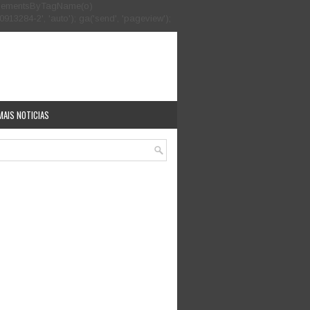
.getElementsByTagName(o)
913284-2', 'auto'); ga('send', 'pageview');
MAIS NOTICIAS