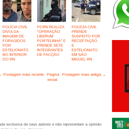
POLÍCIA CIVIL
PCRN REALIZA
POLÍCIA CIVIL
DIVULGA
"OPERAÇÃO
PRENDE
IMAGEM DE
LIBERUM
SUSPEITO POR
FORAGIDOS
PORTELINHA" E
RECEPTAÇÃO
POR
PRENDE SETE
E
ESTELIONATO
INTEGRANTES
ESTELIONATO
NO INTERIOR
DE FACÇÃO
EM SÃO
DO RN
MIGUEL-RN
← Postagem mais recente
Página
Postagem mais antiga →
inicial
de exclusiva de seus autores e não representam a opinião