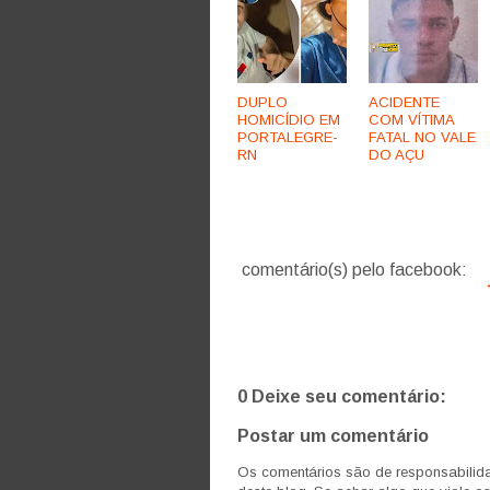
DUPLO
ACIDENTE
HOMICÍDIO EM
COM VÍTIMA
PORTALEGRE-
FATAL NO VALE
RN
DO AÇU
comentário(s) pelo facebook:
0 Deixe seu comentário:
Postar um comentário
Os comentários são de responsabilida