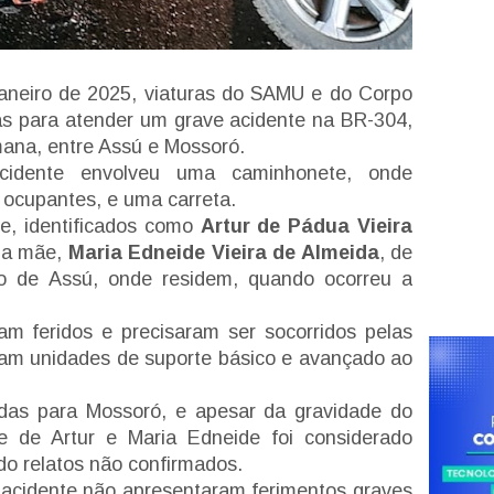
janeiro de 2025, viaturas do SAMU e do Corpo
s para atender um grave acidente na BR-304,
ana, entre Assú e Mossoró.
cidente envolveu uma caminhonete, onde
 ocupantes, e uma carreta.
e, identificados como
Artur de Pádua Vieira
sua mãe,
Maria Edneide Vieira de Almeida
, de
o de Assú, onde residem, quando ocorreu a
m feridos e precisaram ser socorridos pelas
am unidades de suporte básico e avançado ao
das para Mossoró, e apesar da gravidade do
e de Artur e Maria Edneide foi considerado
ndo relatos não confirmados.
 acidente não apresentaram ferimentos graves