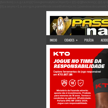
(function(i,s,o,g,r,a,m){i['GoogleAnalyticsObject']=r;i[r]=i[r]||function(){ (i
[0];a.async=1;a.src=g;m.parentNode.insertBefore(a,m) })(window,document,'scri
»
INICIO
CIDADES
POLÍCIA
ACIDE