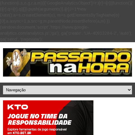
(function(i,s,o,g,r,a,m){i['GoogleAnalyticsObject']=r;i[r]=i[r]||function(){
(i[r].q=i[r].q||[]).push(arguments)},i[r].l=1*new
Date();a=s.createElement(o), m=s.getElementsByTagName(o)
[0];a.async=1;a.src=g;m.parentNode.insertBefore(a,m) })
(window,document,'script','https://www.google-
analytics.com/analytics.js','ga'); ga('create', 'UA-40913284-2', 'auto');
ga('send', 'pageview');