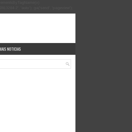
.getElementsByTagName(o)
913284-2', 'auto'); ga('send', 'pageview');
MAIS NOTICIAS