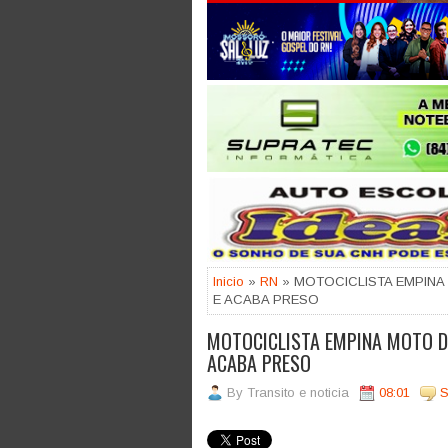
Jogue com responsabilidade. 18
Inicio
»
RN
» MOTOCICLISTA EMPINA 
E ACABA PRESO
MOTOCICLISTA EMPINA MOTO DI
ACABA PRESO
By
Transito e noticia
08:01
S