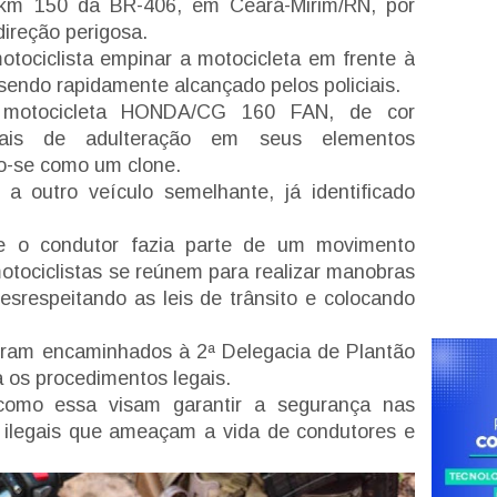
m 150 da BR-406, em Ceará-Mirim/RN, por
direção perigosa.
otociclista empinar a motocicleta em frente à
 sendo rapidamente alcançado pelos policiais.
a motocicleta HONDA/CG 160 FAN, de cor
inais de adulteração em seus elementos
ndo-se como um clone.
 a outro veículo semelhante, já identificado
 o condutor fazia parte de um movimento
tociclistas se reúnem para realizar manobras
esrespeitando as leis de trânsito e colocando
foram encaminhados à 2ª Delegacia de Plantão
a os procedimentos legais.
omo essa visam garantir a segurança nas
s ilegais que ameaçam a vida de condutores e