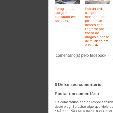
Foragido da
Polícia civil
justiça é
cumpre
capturado em
mandado de
Assú-RN
prisão e se
depara com
flagrante por
tráfico de
drogas e posse
de munição em
Assú-RN
comentário(s) pelo facebook:
0 Deixe seu comentário:
Postar um comentário
Os comentários são de responsabilida
deste blog. Se achar algo que viole o
* NÃO SERÃO AUTORIZADOS COM