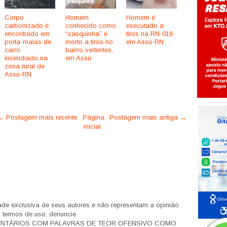
Corpo
Homem
Homem é
carbonizado é
conhecido como
executado a
encontrado em
“casquinha” é
tiros na RN-016
porta-malas de
morto a tiros no
em Assú-RN
carro
bairro vertentes,
incendiado na
em Assú
zona rural de
Assú-RN
← Postagem mais recente
Página
Postagem mais antiga →
inicial
de exclusiva de seus autores e não representam a opinião
s termos de uso, denuncie.
ENTÁRIOS COM PALAVRAS DE TEOR OFENSIVO COMO