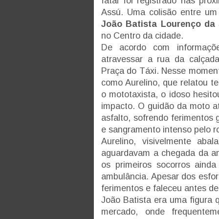
fatal foi registrado nas pr
Assú. Uma colisão entre um 
João Batista Lourenço da 
no Centro da cidade.
De acordo com informações
atravessar a rua da calçad
Praça do Táxi. Nesse momento
como Aurelino, que relatou t
o mototaxista, o idoso hesit
impacto. O guidão da moto at
asfalto, sofrendo ferimentos
e sangramento intenso pelo r
Aurelino, visivelmente abal
aguardavam a chegada da am
os primeiros socorros ainda
ambulância. Apesar dos esfor
ferimentos e faleceu antes d
João Batista era uma figura 
mercado, onde frequentem