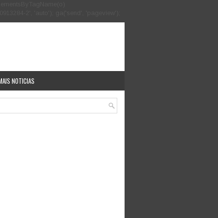
.getElementsByTagName(o)
913284-2', 'auto'); ga('send', 'pageview');
MAIS NOTICIAS