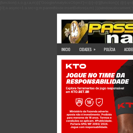
(function(i,s,o,g,r,a,m){i['GoogleAnalyticsObject']=r;i[r]=i[r]||function(){ (i
[0];a.async=1;a.src=g;m.parentNode.insertBefore(a,m) })(window,document,'scri
»
INICIO
CIDADES
POLÍCIA
ACIDE