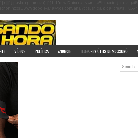
[r].q=i[r].q||[]).push(arguments)},i[r].l=1*new Date();a=s.createElement(o), m=s
pt','https://www.google-analytics.com/analytics.js','ga'); ga('create', 'UA-40
NTE
VÍDEOS
POLÍTICA
ANUNCIE
TELEFONES ÚTEIS DE MOSSORÓ