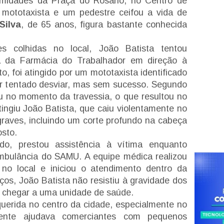
oximidades da Praça do Rosário, no Centro de
mototaxista e um pedestre ceifou a vida de
Silva
, de 65 anos, figura bastante conhecida
 colhidas no local, João Batista tentou
a da Farmácia do Trabalhador em direção à
, foi atingido por um mototaxista identificado
er tentado desviar, mas sem sucesso. Segundo
ou no momento da travessia, o que resultou no
ingiu João Batista, que caiu violentamente no
 graves, incluindo um corte profundo na cabeça
osto.
ado, prestou assistência à vítima enquanto
bulância do SAMU. A equipe médica realizou
 no local e iniciou o atendimento dentro da
ços, João Batista não resistiu à gravidade dos
e chegar a uma unidade de saúde.
querida no centro da cidade, especialmente no
ente ajudava comerciantes com pequenos