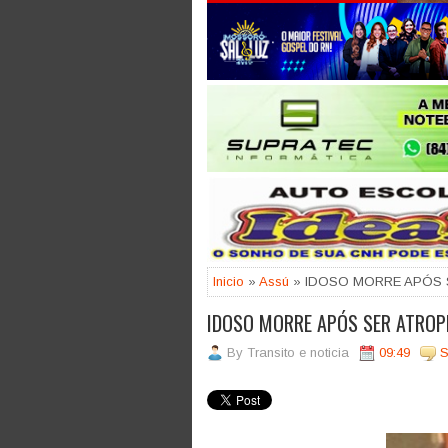
Jogue com responsabilidade. 18
Inicio
»
Assú
» IDOSO MORRE APÓS 
IDOSO MORRE APÓS SER ATROP
By
Transito e noticia
09:49
S