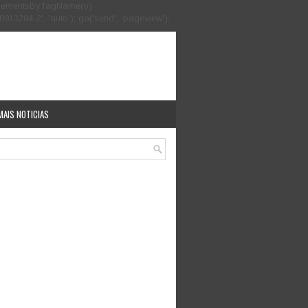
.getElementsByTagName(o)
913284-2', 'auto'); ga('send', 'pageview');
MAIS NOTICIAS