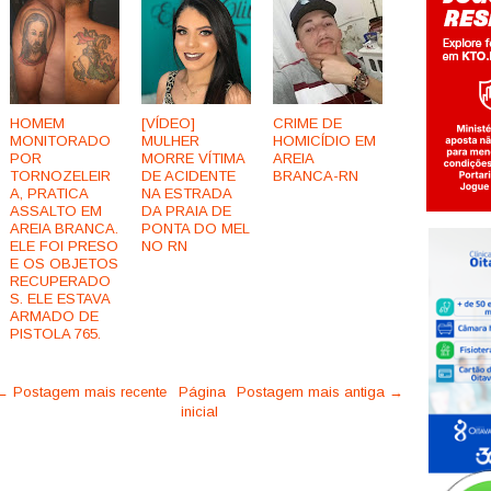
HOMEM
[VÍDEO]
CRIME DE
MONITORADO
MULHER
HOMICÍDIO EM
POR
MORRE VÍTIMA
AREIA
TORNOZELEIR
DE ACIDENTE
BRANCA-RN
A, PRATICA
NA ESTRADA
ASSALTO EM
DA PRAIA DE
AREIA BRANCA.
PONTA DO MEL
ELE FOI PRESO
NO RN
E OS OBJETOS
RECUPERADO
S. ELE ESTAVA
ARMADO DE
PISTOLA 765.
← Postagem mais recente
Página
Postagem mais antiga →
inicial