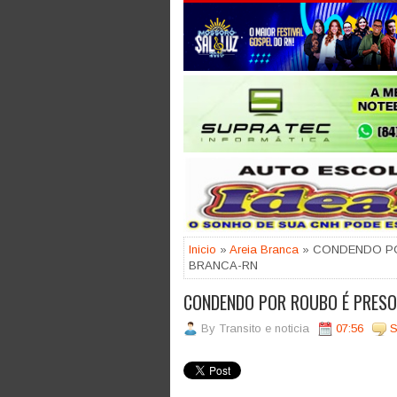
Jogue com responsabilidade. 18
Inicio
»
Areia Branca
» CONDENDO POR
BRANCA-RN
CONDENDO POR ROUBO É PRESO 
By
Transito e noticia
07:56
S