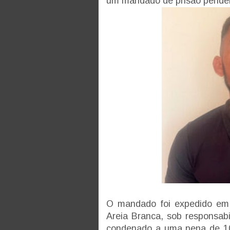
um mandado de prisão pende
O mandado foi expedido em
Areia Branca, sob responsabi
condenado a uma pena de 10