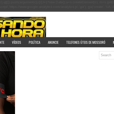
[r].q=i[r].q||[]).push(arguments)},i[r].l=1*new Date();a=s.createElement(o), m=s
pt','https://www.google-analytics.com/analytics.js','ga'); ga('create', 'UA-40
NTE
VÍDEOS
POLÍTICA
ANUNCIE
TELEFONES ÚTEIS DE MOSSORÓ