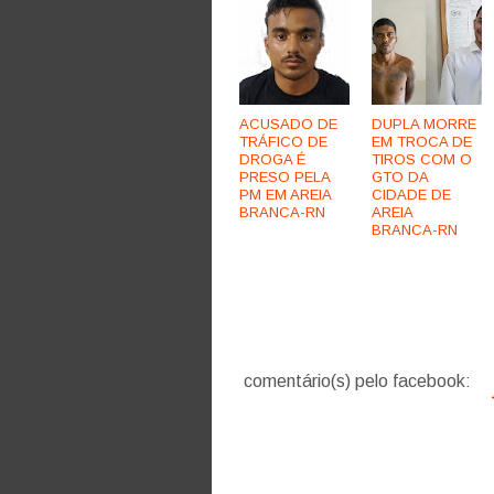
ACUSADO DE
DUPLA MORRE
TRÁFICO DE
EM TROCA DE
DROGA É
TIROS COM O
PRESO PELA
GTO DA
PM EM AREIA
CIDADE DE
BRANCA-RN
AREIA
BRANCA-RN
comentário(s) pelo facebook: