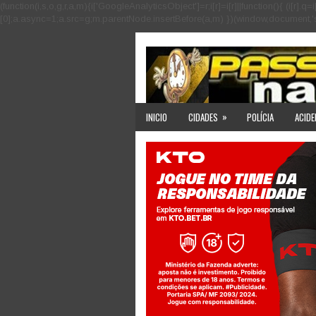
(function(i,s,o,g,r,a,m){i['GoogleAnalyticsObject']=r;i[r]=i[r]||function(){ (i
[0];a.async=1;a.src=g;m.parentNode.insertBefore(a,m) })(window,document,'scri
»
INICIO
CIDADES
POLÍCIA
ACIDE