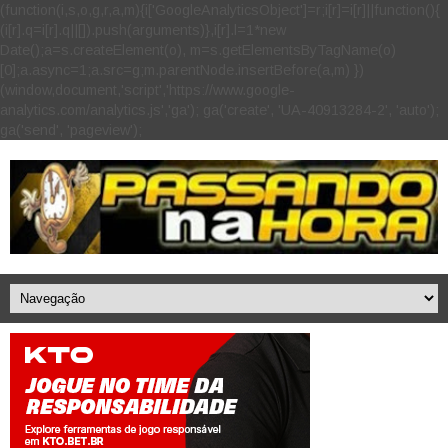
(function(i,s,o,g,r,a,m){i['GoogleAnalyticsObject']=r;i[r]=i[r]||function(){
(i[r].q=i[r].q||[]).push(arguments)},i[r].l=1*new
Date();a=s.createElement(o), m=s.getElementsByTagName(o)
[0];a.async=1;a.src=g;m.parentNode.insertBefore(a,m) })
(window,document,'script','https://www.google-
analytics.com/analytics.js','ga'); ga('create', 'UA-40913284-2', 'auto');
ga('send', 'pageview');