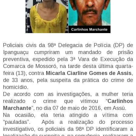
Policiais civis da 98ª Delegacia de Polícia (DP) de
Ipanguaçu cumpriram um mandado de prisão
preventiva, expedido pela 3ª Vara de Execução da
Comarca de Mossoró, na tarde desta última quarta-
feira (13), contra
Micarla Ciarline Gomes de Assis
,
de 33 anos, pela suspeita da prática do crime de
homicídio.
De acordo com as investigações, a mulher teria
realizado o crime que vitimou “
Carlinhos
Marchante
”, no dia 07 de maio de 2016, em Assú.
Na ocasião, ela teria atingido a vítima com
“pauladas”. Após a realização do processo
investigativo, os policiais da 98ª DP identificaram a
localização da suspeita e, na sequência, realizaram a